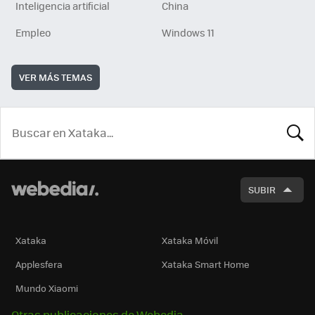
Inteligencia artificial
China
Empleo
Windows 11
VER MÁS TEMAS
BUSCA
SUBIR
Xataka
Xataka Móvil
Applesfera
Xataka Smart Home
Mundo Xiaomi
Otras publicaciones de Webedia