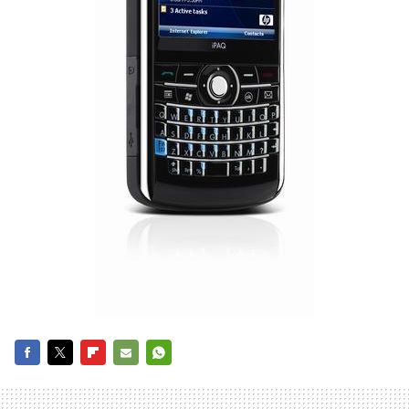
FACEBOOK
TWITTER
FLIPBOARD
E-
WHATSAPP
MAIL