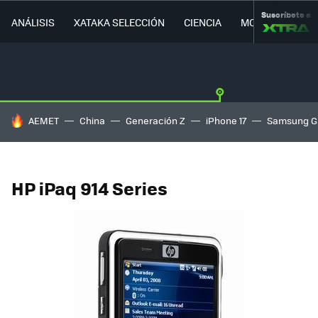
Suscríbete a
ANÁLISIS
XATAKA SELECCIÓN
CIENCIA
MOVILIDAD
HOY SE HABLA DE
AEMET
China
Generación Z
iPhone 17
Samsung G
HP iPaq 914 Series