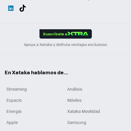
Wh
Twit
Fac
You
Inst
Tele
RSS
Flip
ats
ter
ebo
tub
agr
gra
boa
Link
Tikt
App
ok
e
am
m
rd
edI
ok
Suscríbete a
n
Apoya a Xataka y disfruta ventajas exclusivas
En Xataka hablamos de...
Streaming
Análisis
Espacio
Móviles
Energía
Xataka Movilidad
Apple
Samsung