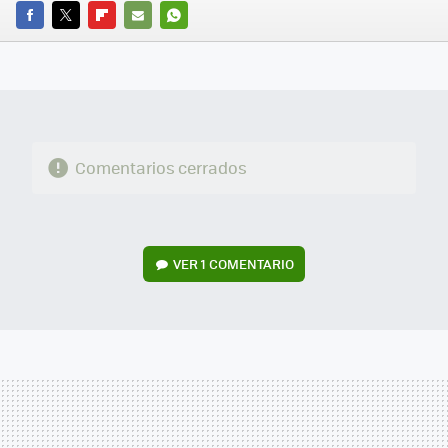
FACEBOOK
TWITTER
FLIPBOARD
E-
WHATSAPP
MAIL
Comentarios cerrados
VER
1 COMENTARIO