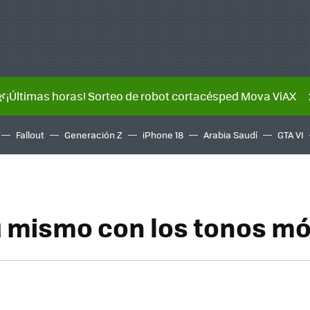
🌿¡Últimas horas! Sorteo de robot cortacésped Mova ViAX
Fallout
Generación Z
iPhone 18
Arabia Saudí
GTA VI
u mismo con los tonos mó