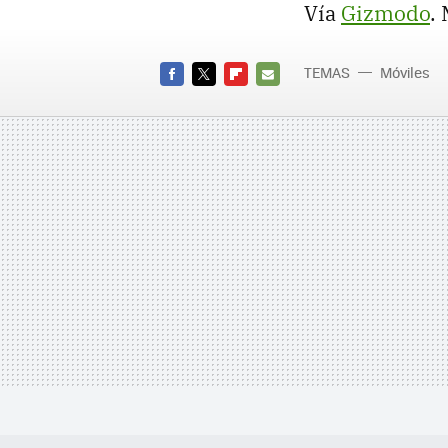
Vía
Gizmodo
.
TEMAS
Móviles
FACEBOOK
TWITTER
FLIPBOARD
E-
MAIL