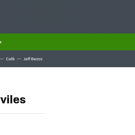
Café
Jeff Bezos
viles