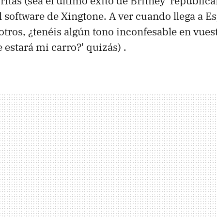
itas (sea el último éxito de Britney 'republica
al software de Xingtone. A ver cuando llega a 
otros, ¿tenéis algún tono inconfesable en vuest
 estará mi carro?' quizás) .