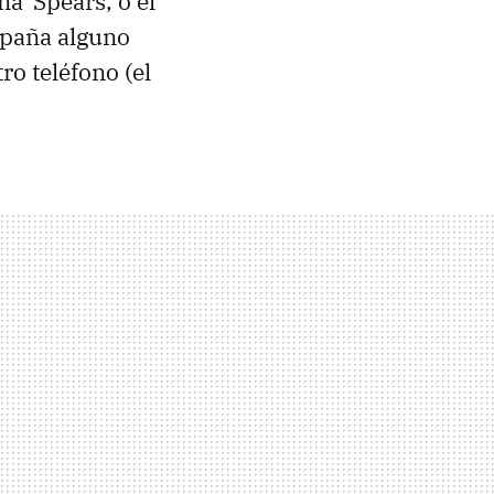
na' Spears, o el
España alguno
ro teléfono (el