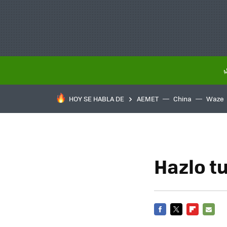
HOY SE HABLA DE
AEMET
China
Waze
Hazlo t
FACEBOOK
TWITTER
FLIPBOARD
E-