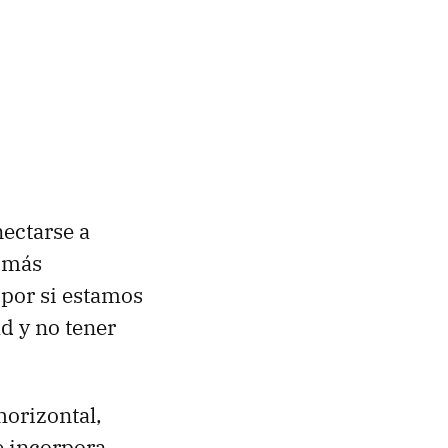
ectarse a
, más
por si estamos
d y no tener
horizontal,
e incorpora