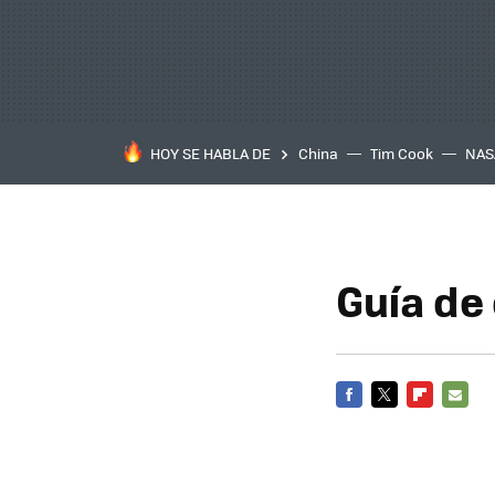
HOY SE HABLA DE
China
Tim Cook
NAS
Guía de 
FACEBOOK
TWITTER
FLIPBOARD
E-
MAIL