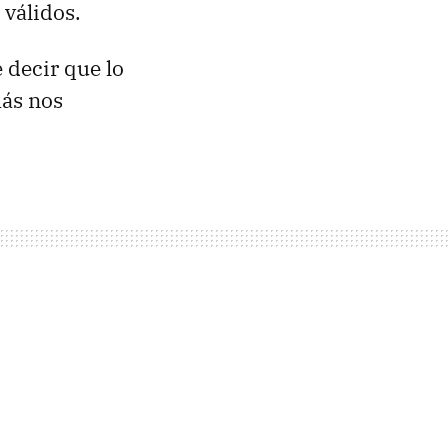
 válidos.
 decir que lo
más nos