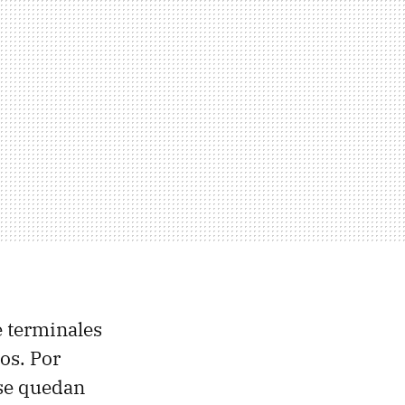
e terminales
os. Por
 se quedan