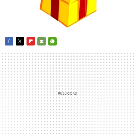
FACEBOOK
TWITTER
FLIPBOARD
E-
WHATSAPP
MAIL