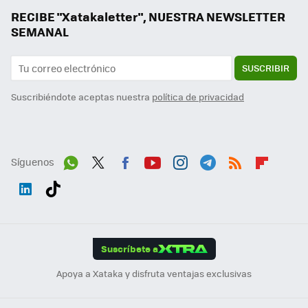
RECIBE "Xatakaletter", NUESTRA NEWSLETTER
SEMANAL
SUSCRIBIR
Suscribiéndote aceptas nuestra
política de privacidad
Síguenos
Wh
Twit
Fac
You
Inst
Tele
RSS
Flip
ats
ter
ebo
tub
agr
gra
boa
Link
Tikt
App
ok
e
am
m
rd
edI
ok
Suscríbete a
n
Apoya a Xataka y disfruta ventajas exclusivas