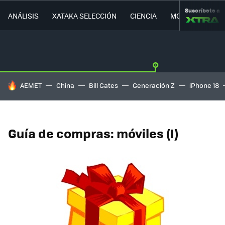
Suscríbete a
ANÁLISIS
XATAKA SELECCIÓN
CIENCIA
MOVILIDAD
HOY SE HABLA DE
AEMET
China
Bill Gates
Generación Z
iPhone 18
Guía de compras: móviles (I)