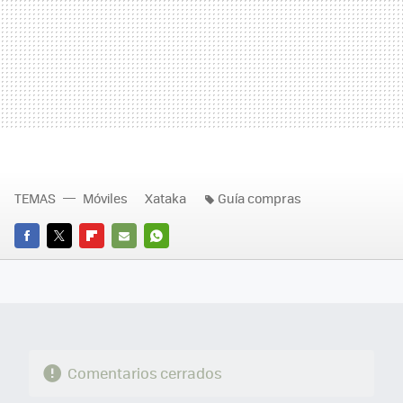
TEMAS
Móviles
Xataka
Guía compras
FACEBOOK
TWITTER
FLIPBOARD
E-
WHATSAPP
MAIL
Comentarios cerrados