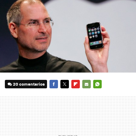
20 comentarios
FACEBOOK
TWITTER
FLIPBOARD
E-
WHATSAPP
MAIL