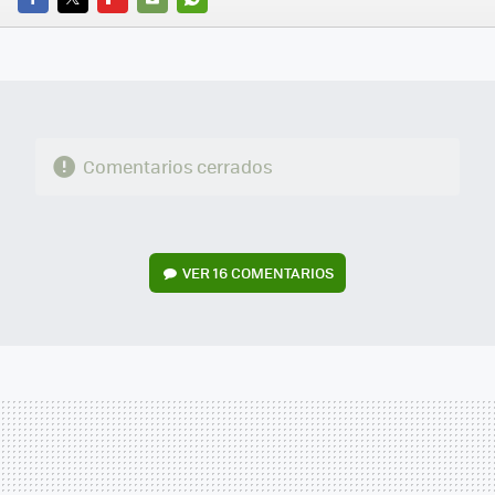
FACEBOOK
TWITTER
FLIPBOARD
E-
WHATSAPP
MAIL
Comentarios cerrados
VER
16 COMENTARIOS