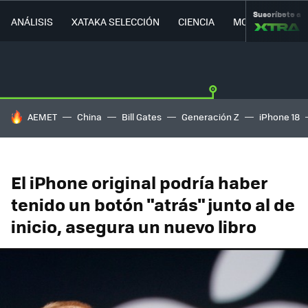
Suscríbete a
ANÁLISIS
XATAKA SELECCIÓN
CIENCIA
MOVILIDAD
HOY SE HABLA DE
AEMET
China
Bill Gates
Generación Z
iPhone 18
El iPhone original podría haber
tenido un botón "atrás" junto al de
inicio, asegura un nuevo libro