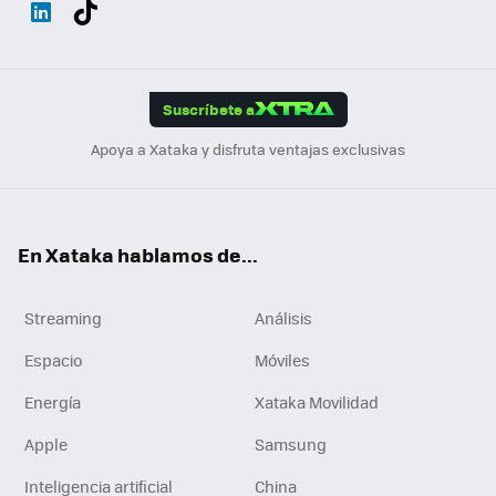
Wh
Twit
Fac
You
Inst
Tele
RSS
Flip
ats
ter
ebo
tub
agr
gra
boa
Link
Tikt
App
ok
e
am
m
rd
edI
ok
Suscríbete a
n
Apoya a Xataka y disfruta ventajas exclusivas
En Xataka hablamos de...
Streaming
Análisis
Espacio
Móviles
Energía
Xataka Movilidad
Apple
Samsung
Inteligencia artificial
China