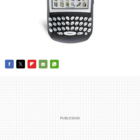
FACEBOOK
TWITTER
FLIPBOARD
E-
WHATSAPP
MAIL