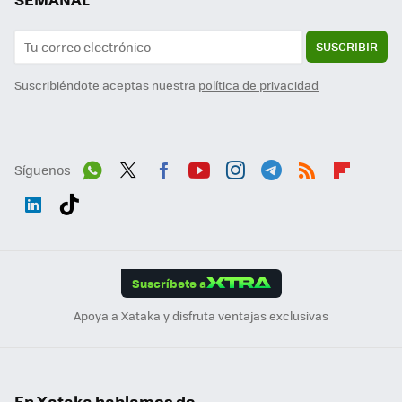
SUSCRIBIR
Suscribiéndote aceptas nuestra
política de privacidad
Síguenos
Wh
Twit
Fac
You
Inst
Tele
RSS
Flip
ats
ter
ebo
tub
agr
gra
boa
Link
Tikt
App
ok
e
am
m
rd
edI
ok
Suscríbete a
n
Apoya a Xataka y disfruta ventajas exclusivas
En Xataka hablamos de...