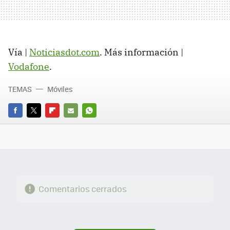
Vía |
Noticiasdot.com
. Más información |
Vodafone
.
TEMAS
Móviles
FACEBOOK
TWITTER
FLIPBOARD
E-
WHATSAPP
MAIL
Comentarios cerrados