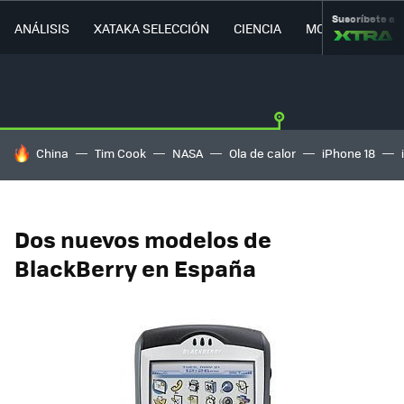
Suscríbete a
ANÁLISIS
XATAKA SELECCIÓN
CIENCIA
MOVILIDAD
HOY SE HABLA DE
China
Tim Cook
NASA
Ola de calor
iPhone 18
Dos nuevos modelos de
BlackBerry en España