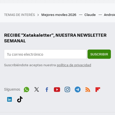
TEMAS DE INTERÉS
Mejores moviles 2026
Claude
Androi
RECIBE "Xatakaletter", NUESTRA NEWSLETTER
SEMANAL
SUSCRIBIR
Suscribiéndote aceptas nuestra
política de privacidad
Síguenos
Wh
Twit
Fac
You
Inst
Tele
RSS
Flip
ats
ter
ebo
tub
agr
gra
boa
Link
Tikt
App
ok
e
am
m
rd
edI
ok