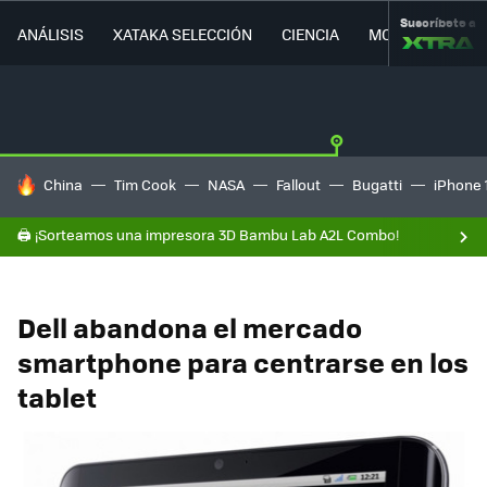
Suscríbete a
ANÁLISIS
XATAKA SELECCIÓN
CIENCIA
MOVILIDAD
HOY SE HABLA DE
China
Tim Cook
NASA
Fallout
Bugatti
iPhone 
🖨️ ¡Sorteamos una impresora 3D Bambu Lab A2L Combo!
Dell abandona el mercado
smartphone para centrarse en los
tablet