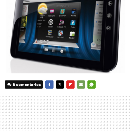
8 comentarios
FACEBOOK
TWITTER
FLIPBOARD
E-
WHATSAPP
MAIL