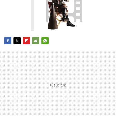
FACEBOOK
TWITTER
FLIPBOARD
E-
WHATSAPP
MAIL