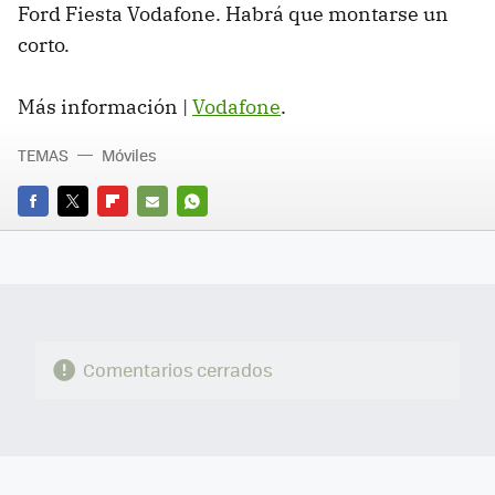
Ford Fiesta Vodafone. Habrá que montarse un
corto.
Más información |
Vodafone
.
TEMAS
Móviles
FACEBOOK
TWITTER
FLIPBOARD
E-
WHATSAPP
MAIL
Comentarios cerrados