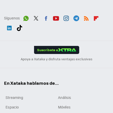
Síguenos
Wh
Twit
Fac
You
Inst
Tele
RSS
Flip
ats
ter
ebo
tub
agr
gra
boa
Link
Tikt
App
ok
e
am
m
rd
edI
ok
Suscríbete a
n
Apoya a Xataka y disfruta ventajas exclusivas
En Xataka hablamos de...
Streaming
Análisis
Espacio
Móviles