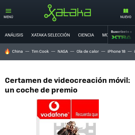
MENÚ
NUEVO
Suscríbete a
ANÁLISIS
XATAKA SELECCIÓN
CIENCIA
MOVILIDAD
HOY SE HABLA DE
China
Tim Cook
NASA
Ola de calor
iPhone 18
Certamen de videocreación móvil:
un coche de premio