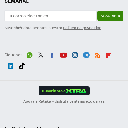
SEMANAL
SUSCRIBIR
Suscribiéndote aceptas nuestra
política de privacidad
Síguenos
Wh
Twit
Fac
You
Inst
Tele
RSS
Flip
ats
ter
ebo
tub
agr
gra
boa
Link
Tikt
App
ok
e
am
m
rd
edI
ok
Suscríbete a
n
Apoya a Xataka y disfruta ventajas exclusivas