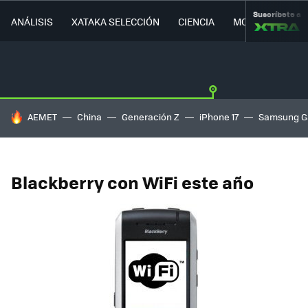
Suscríbete a
ANÁLISIS
XATAKA SELECCIÓN
CIENCIA
MOVILIDAD
HOY SE HABLA DE
AEMET
China
Generación Z
iPhone 17
Samsung G
Blackberry con WiFi este año