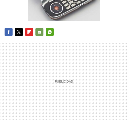
FACEBOOK
TWITTER
FLIPBOARD
E-
WHATSAPP
MAIL