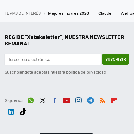
TEMAS DE INTERÉS
Mejores moviles 2026
Claude
Androi
RECIBE "Xatakaletter", NUESTRA NEWSLETTER
SEMANAL
SUSCRIBIR
Suscribiéndote aceptas nuestra
política de privacidad
Síguenos
Wh
Twit
Fac
You
Inst
Tele
RSS
Flip
ats
ter
ebo
tub
agr
gra
boa
Link
Tikt
App
ok
e
am
m
rd
edI
ok