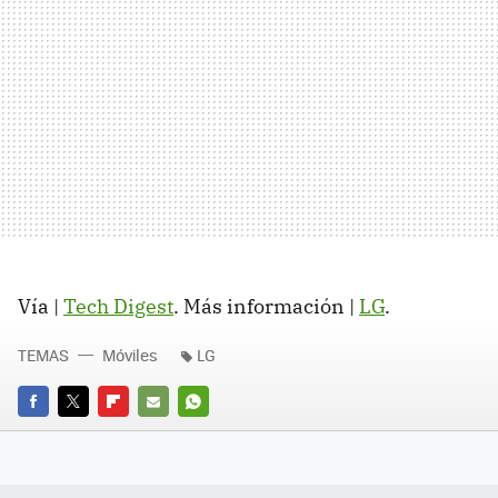
Vía |
Tech Digest
. Más información |
LG
.
TEMAS
Móviles
LG
FACEBOOK
TWITTER
FLIPBOARD
E-
WHATSAPP
MAIL