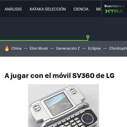
Suscríbete a
ANÁLISIS
XATAKA SELECCIÓN
CIENCIA
MOVILIDAD
HOY SE HABLA DE
China
Elon Musk
Generación Z
Eclipse
Christoph
A jugar con el móvil SV360 de LG