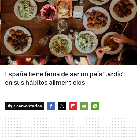
España tiene fama de ser un país "tardío"
en sus hábitos alimenticios
7 comentarios
FACEBOOK
TWITTER
FLIPBOARD
E-
WHATSAPP
MAIL