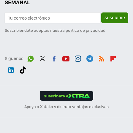
SEMANAL
SUSCRIBIR
Suscribiéndote aceptas nuestra
política de privacidad
Síguenos
Wh
Twit
Fac
You
Inst
Tele
RSS
Flip
ats
ter
ebo
tub
agr
gra
boa
Link
Tikt
App
ok
e
am
m
rd
edI
ok
Suscríbete a
n
Apoya a Xataka y disfruta ventajas exclusivas