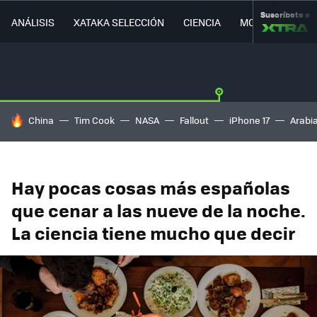
Suscríbete a
ANÁLISIS
XATAKA SELECCIÓN
CIENCIA
MOVILIDAD
HOY SE HABLA DE
China
Tim Cook
NASA
Fallout
iPhone 17
Arabi
Hay pocas cosas más españolas
que cenar a las nueve de la noche.
La ciencia tiene mucho que decir