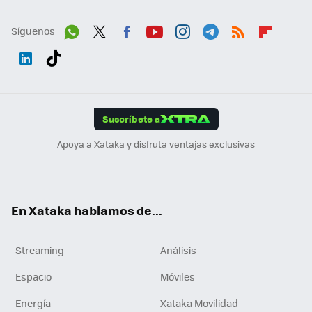
Síguenos
Wh
Twit
Fac
You
Inst
Tele
RSS
Flip
ats
ter
ebo
tub
agr
gra
boa
Link
Tikt
App
ok
e
am
m
rd
edI
ok
Suscríbete a
n
Apoya a Xataka y disfruta ventajas exclusivas
En Xataka hablamos de...
Streaming
Análisis
Espacio
Móviles
Energía
Xataka Movilidad