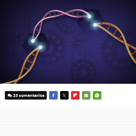
23 comentarios
FACEBOOK
TWITTER
FLIPBOARD
E-
WHATSAPP
MAIL