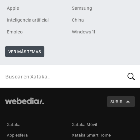
Apple
Samsung
Inteligencia artificial
China
Empleo
Windows 11
VER MÁS TEMAS
BUSCA
SUBIR
Xataka
Xataka Móvil
Applesfera
Xataka Smart Home