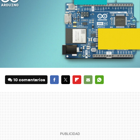
10 comentarios
FACEBOOK
TWITTER
FLIPBOARD
E-
WHATSAPP
MAIL