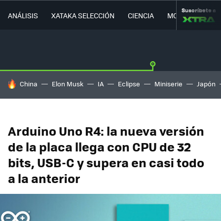
Suscríbete a
ANÁLISIS
XATAKA SELECCIÓN
CIENCIA
MOVILIDAD
HOY SE HABLA DE
China
Elon Musk
IA
Eclipse
Miniserie
Japón
Arduino Uno R4: la nueva versión
de la placa llega con CPU de 32
bits, USB-C y supera en casi todo
a la anterior