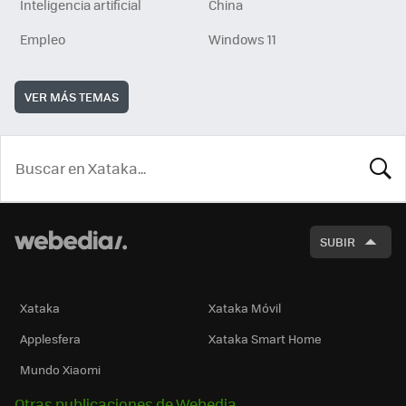
Inteligencia artificial
China
Empleo
Windows 11
VER MÁS TEMAS
BUSCA
SUBIR
Xataka
Xataka Móvil
Applesfera
Xataka Smart Home
Mundo Xiaomi
Otras publicaciones de Webedia