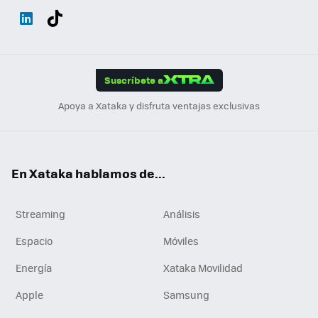
Wh
Twit
Fac
You
Inst
Tele
RSS
Flip
ats
ter
ebo
tub
agr
gra
boa
Link
Tikt
App
ok
e
am
m
rd
edI
ok
Suscríbete a
n
Apoya a Xataka y disfruta ventajas exclusivas
En Xataka hablamos de...
Streaming
Análisis
Espacio
Móviles
Energía
Xataka Movilidad
Apple
Samsung