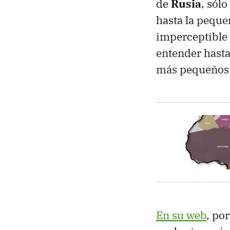
de
Rusia
, sól
hasta la peque
imperceptible s
entender hasta
más pequeños 
En su web
, po