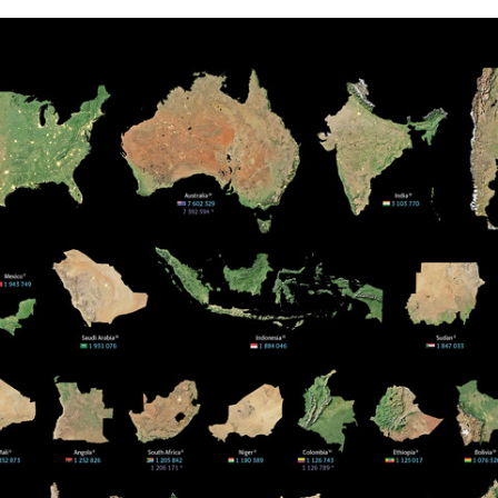
FACEBOOK
TWITTER
FLIPBOARD
E-
MAIL