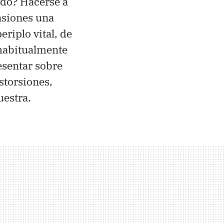
ndo? Hacerse a
asiones una
riplo vital, de
 habitualmente
esentar sobre
storsiones,
uestra.