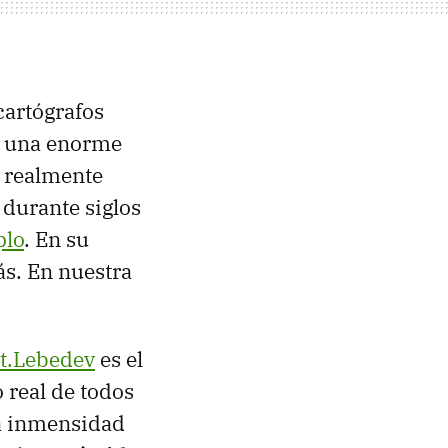
cartógrafos
ay una enorme
e realmente
 durante siglos
plo
. En su
ás. En nuestra
t.Lebedev
es el
 real de todos
la inmensidad