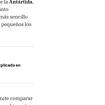
e la
Antártida
,
unto
 más sencillo
Y pequeños los
xplicado en
rmite comparar