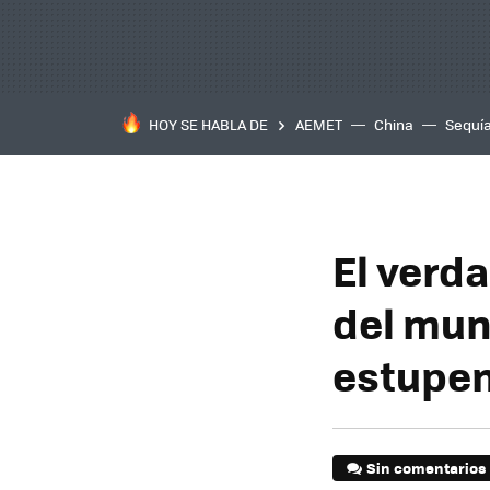
HOY SE HABLA DE
AEMET
China
Sequí
El verd
del mun
estupen
Sin comentarios