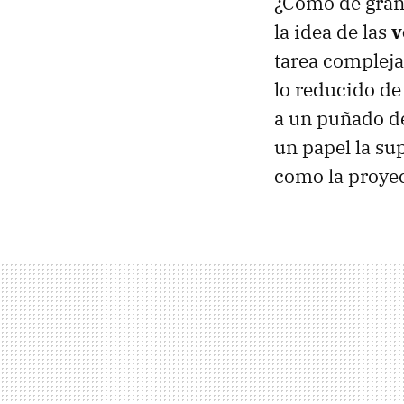
¿Cómo de gran
la idea de las
v
tarea compleja
lo reducido de
a un puñado de
un papel la sup
como la proye