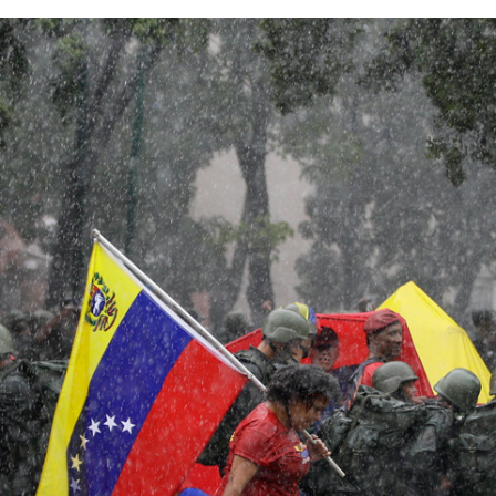
FACEBOOK
TWITTER
FLIPBOARD
E-
MAIL