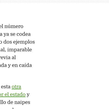
 el número
a ya se codea
lo dos ejemplos
ual, imparable
evia al
ada y en caída
 esta
otra
r el estado
y
llo de naipes