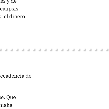
les y de
calipsis
 el dinero
decadencia de
ue. Que
malía