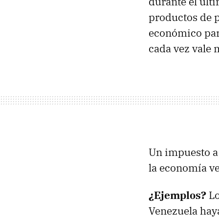
durante el últi
productos de 
económico par
cada vez vale 
Un impuesto a
la economía v
¿Ejemplos?
Lo
Venezuela haya