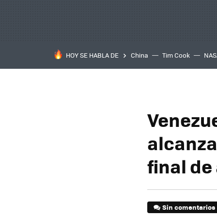
HOY SE HABLA DE
China
Tim Cook
NAS
Venezue
alcanza
final de
Sin comentarios