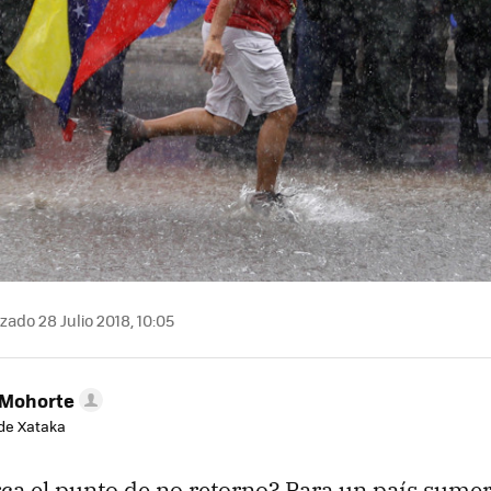
zado 28 Julio 2018, 10:05
 Mohorte
de Xataka
a el punto de no retorno? Para un país sume