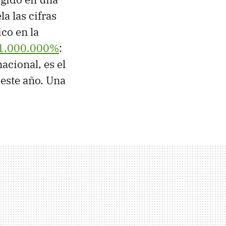
a las cifras
co en la
 1.000.000%
:
acional, es el
 este año. Una