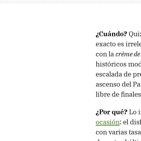
¿Cuándo?
Quiz
exacto es irrel
con la
crème de
históricos mod
escalada de pr
ascenso del Pa
libre de finale
¿Por qué?
Lo i
ocasión
: el di
con varias tas