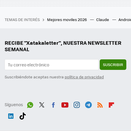
TEMAS DE INTERÉS
Mejores moviles 2026
Claude
Androi
RECIBE "Xatakaletter", NUESTRA NEWSLETTER
SEMANAL
SUSCRIBIR
Suscribiéndote aceptas nuestra
política de privacidad
Síguenos
Wh
Twit
Fac
You
Inst
Tele
RSS
Flip
ats
ter
ebo
tub
agr
gra
boa
Link
Tikt