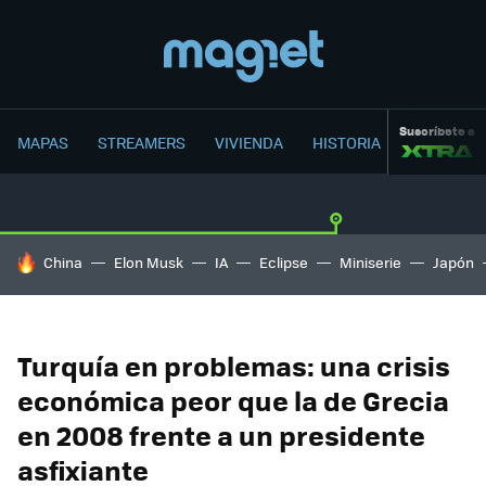
Suscríbete a
MAPAS
STREAMERS
VIVIENDA
HISTORIA
HOY SE HABLA DE
China
Elon Musk
IA
Eclipse
Miniserie
Japón
Turquía en problemas: una crisis
económica peor que la de Grecia
en 2008 frente a un presidente
asfixiante