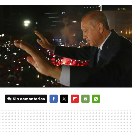
Sin comentarios
FACEBOOK
TWITTER
FLIPBOARD
E-
WHATSAPP
MAIL