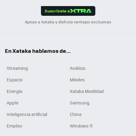
App
ok
e
am
m
rd
edI
ok
Suscríbete a
n
Apoya a Xataka y disfruta ventajas exclusivas
En Xataka hablamos de...
Streaming
Análisis
Espacio
Móviles
Energía
Xataka Movilidad
Apple
Samsung
Inteligencia artificial
China
Empleo
Windows 11