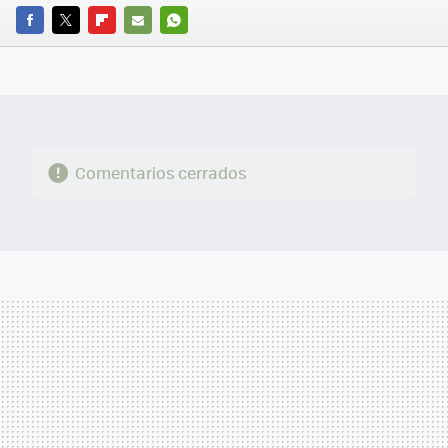
FACEBOOK
TWITTER
FLIPBOARD
E-
WHATSAPP
MAIL
Comentarios cerrados