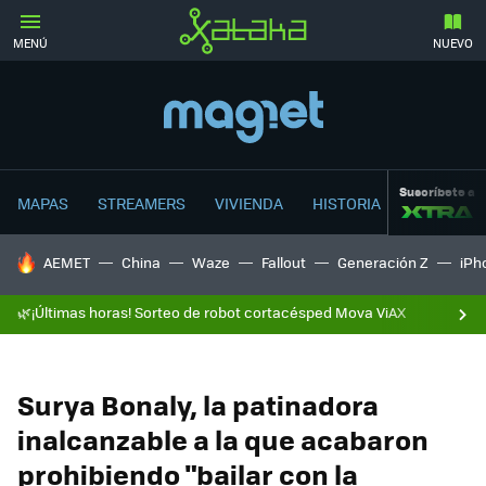
MENÚ
NUEVO
Suscríbete a
MAPAS
STREAMERS
VIVIENDA
HISTORIA
HOY SE HABLA DE
AEMET
China
Waze
Fallout
Generación Z
iPh
🌿¡Últimas horas! Sorteo de robot cortacésped Mova ViAX
Surya Bonaly, la patinadora
inalcanzable a la que acabaron
prohibiendo "bailar con la