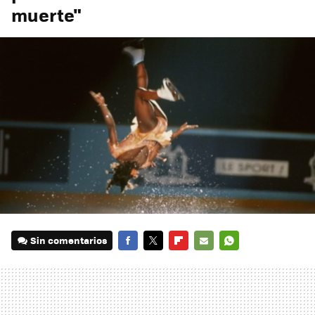
muerte"
Sin comentarios
FACEBOOK
TWITTER
FLIPBOARD
E-
WHATSAPP
MAIL