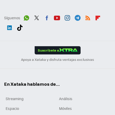
Síguenos
Wh
Twit
Fac
You
Inst
Tele
RSS
Flip
ats
ter
ebo
tub
agr
gra
boa
Link
Tikt
App
ok
e
am
m
rd
edI
ok
Suscríbete a
n
Apoya a Xataka y disfruta ventajas exclusivas
En Xataka hablamos de...
Streaming
Análisis
Espacio
Móviles