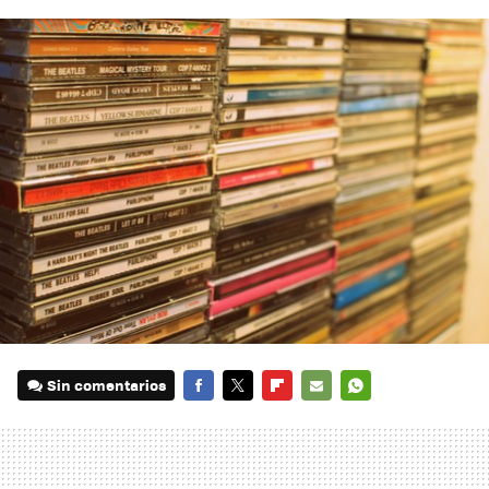
Sin comentarios
FACEBOOK
TWITTER
FLIPBOARD
E-
WHATSAPP
MAIL