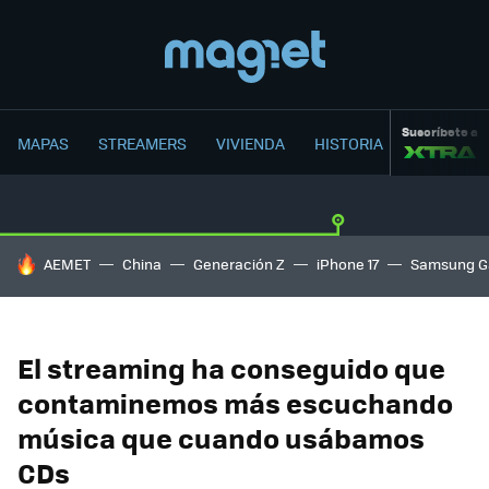
Suscríbete a
MAPAS
STREAMERS
VIVIENDA
HISTORIA
HOY SE HABLA DE
AEMET
China
Generación Z
iPhone 17
Samsung G
El streaming ha conseguido que
contaminemos más escuchando
música que cuando usábamos
CDs