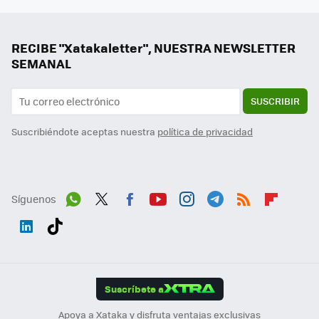
RECIBE "Xatakaletter", NUESTRA NEWSLETTER
SEMANAL
SUSCRIBIR
Suscribiéndote aceptas nuestra
política de privacidad
Síguenos
Wh
Twit
Fac
You
Inst
Tele
RSS
Flip
ats
ter
ebo
tub
agr
gra
boa
Link
Tikt
App
ok
e
am
m
rd
edI
ok
Suscríbete a
n
Apoya a Xataka y disfruta ventajas exclusivas