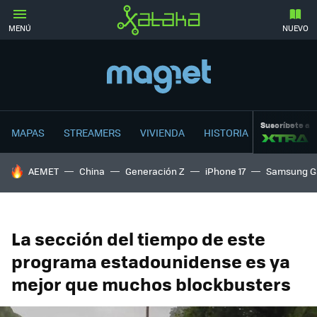
MENÚ
NUEVO
Suscríbete a
MAPAS
STREAMERS
VIVIENDA
HISTORIA
HOY SE HABLA DE
AEMET
China
Generación Z
iPhone 17
Samsung G
La sección del tiempo de este
programa estadounidense es ya
mejor que muchos blockbusters