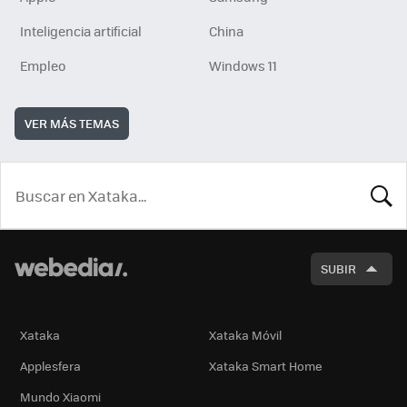
Inteligencia artificial
China
Empleo
Windows 11
VER MÁS TEMAS
BUSCA
SUBIR
Xataka
Xataka Móvil
Applesfera
Xataka Smart Home
Mundo Xiaomi