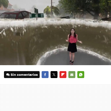
Sin comentarios
FACEBOOK
TWITTER
FLIPBOARD
E-
WHATSAPP
MAIL