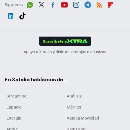
Síguenos
Wh
Twit
Fac
You
Inst
Tele
RSS
Flip
ats
ter
ebo
tub
agr
gra
boa
Link
Tikt
App
ok
e
am
m
rd
edI
ok
Suscríbete a
n
Apoya a Xataka y disfruta ventajas exclusivas
En Xataka hablamos de...
Streaming
Análisis
Espacio
Móviles
Energía
Xataka Movilidad
Apple
Samsung