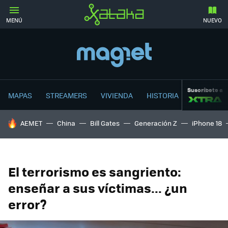
MENÚ
NUEVO
Suscríbete a
MAPAS
STREAMERS
VIVIENDA
HISTORIA
HOY SE HABLA DE
AEMET
China
Bill Gates
Generación Z
iPhone 18
El terrorismo es sangriento:
enseñar a sus víctimas... ¿un
error?