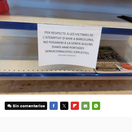
Sin comentarios
FACEBOOK
TWITTER
FLIPBOARD
E-
WHATSAPP
MAIL