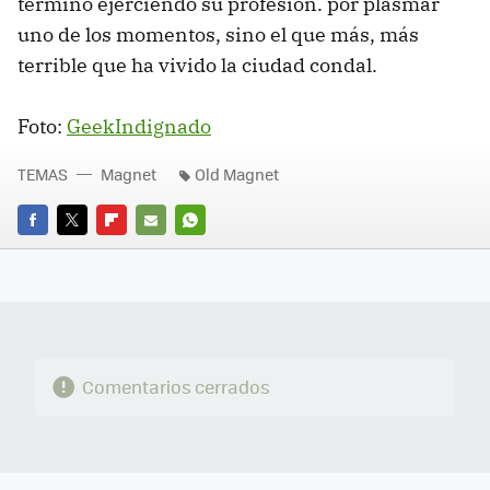
terminó ejerciendo su profesión. por plasmar
uno de los momentos, sino el que más, más
terrible que ha vivido la ciudad condal.
Foto:
GeekIndignado
TEMAS
Magnet
Old Magnet
FACEBOOK
TWITTER
FLIPBOARD
E-
WHATSAPP
MAIL
Comentarios cerrados