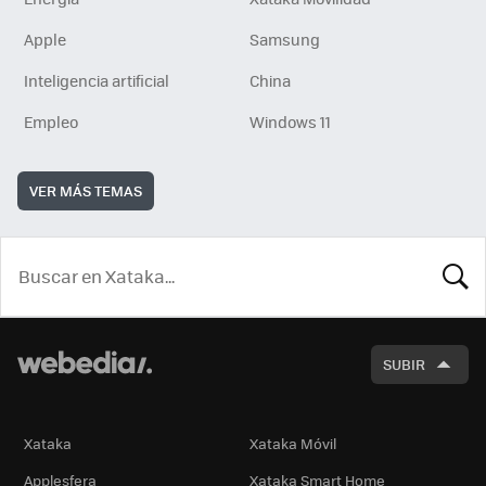
Apple
Samsung
Inteligencia artificial
China
Empleo
Windows 11
VER MÁS TEMAS
BUSCA
SUBIR
Xataka
Xataka Móvil
Applesfera
Xataka Smart Home