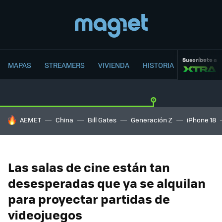
Suscríbete a
MAPAS
STREAMERS
VIVIENDA
HISTORIA
HOY SE HABLA DE
AEMET
China
Bill Gates
Generación Z
iPhone 18
Las salas de cine están tan
desesperadas que ya se alquilan
para proyectar partidas de
videojuegos