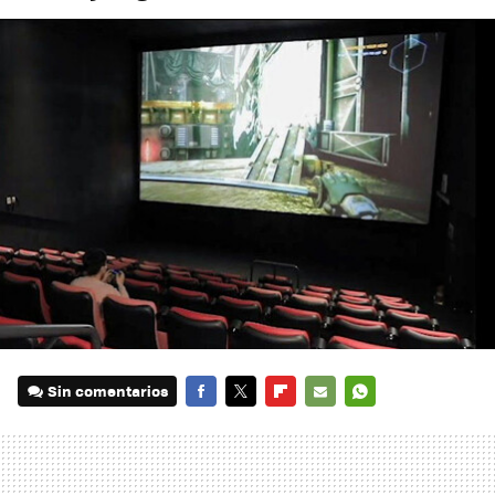
Sin comentarios
FACEBOOK
TWITTER
FLIPBOARD
E-
WHATSAPP
MAIL