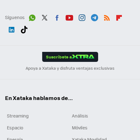
Síguenos
Wh
Twit
Fac
You
Inst
Tele
RSS
Flip
ats
ter
ebo
tub
agr
gra
boa
Link
Tikt
App
ok
e
am
m
rd
edI
ok
Suscríbete a
n
Apoya a Xataka y disfruta ventajas exclusivas
En Xataka hablamos de...
Streaming
Análisis
Espacio
Móviles
Energía
Xataka Movilidad