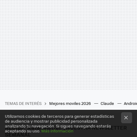
TEMAS DE INTERÉS
Mejores moviles 2026
Claude
Androi
Utilizamos cookies de terceros para generar estadísticas
de audiencia y mostrar publicidad personalizada
analizando tu navegación. Si sigues navegando estarás
RECIBE "Xatakaletter", NUESTRA NEWSLETTER
aceptando su uso.
Más información
SEMANAL