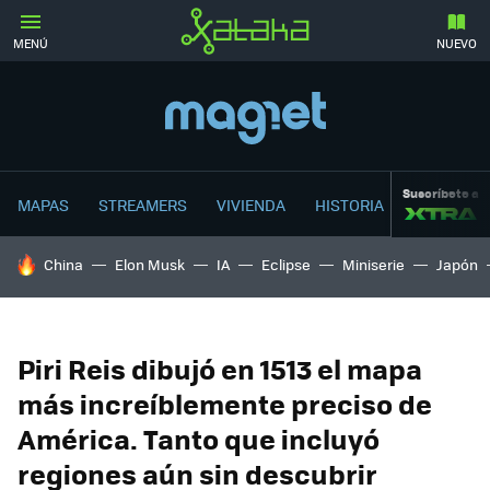
MENÚ
NUEVO
Suscríbete a
MAPAS
STREAMERS
VIVIENDA
HISTORIA
HOY SE HABLA DE
China
Elon Musk
IA
Eclipse
Miniserie
Japón
Piri Reis dibujó en 1513 el mapa
más increíblemente preciso de
América. Tanto que incluyó
regiones aún sin descubrir