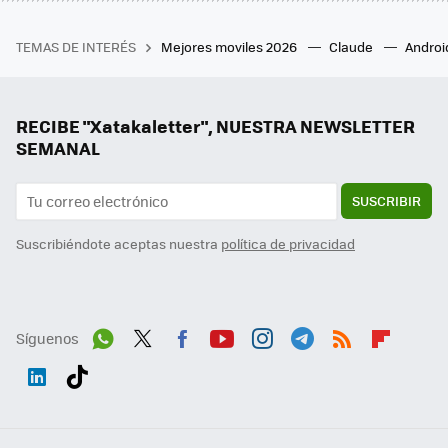
TEMAS DE INTERÉS
Mejores moviles 2026
Claude
Androi
RECIBE "Xatakaletter", NUESTRA NEWSLETTER
SEMANAL
SUSCRIBIR
Suscribiéndote aceptas nuestra
política de privacidad
Síguenos
Wh
Twit
Fac
You
Inst
Tele
RSS
Flip
ats
ter
ebo
tub
agr
gra
boa
Link
Tikt
App
ok
e
am
m
rd
edI
ok