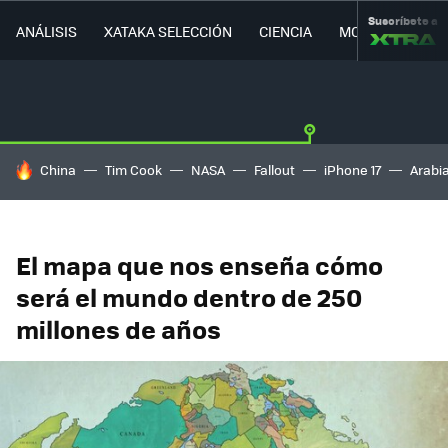
Suscríbete a
ANÁLISIS
XATAKA SELECCIÓN
CIENCIA
MOVILIDAD
HOY SE HABLA DE
China
Tim Cook
NASA
Fallout
iPhone 17
Arabi
El mapa que nos enseña cómo
será el mundo dentro de 250
millones de años