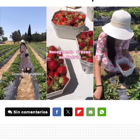
Sin comentarios
FACEBOOK
TWITTER
FLIPBOARD
E-
WHATSAPP
MAIL