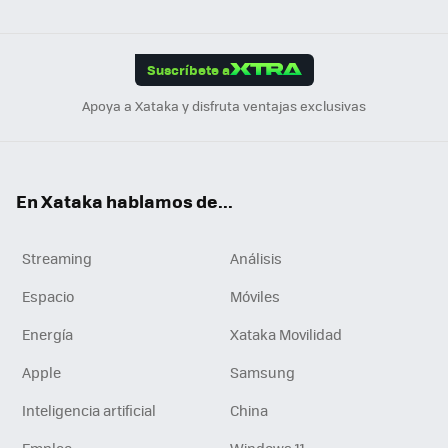
ats
ter
ebo
tub
agr
gra
boa
Link
Tikt
App
ok
e
am
m
rd
edI
ok
Suscríbete a
n
Apoya a Xataka y disfruta ventajas exclusivas
En Xataka hablamos de...
Streaming
Análisis
Espacio
Móviles
Energía
Xataka Movilidad
Apple
Samsung
Inteligencia artificial
China
Empleo
Windows 11