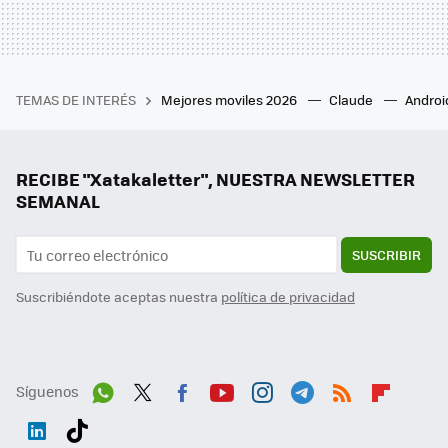
TEMAS DE INTERÉS
Mejores moviles 2026
Claude
Androi
RECIBE "Xatakaletter", NUESTRA NEWSLETTER
SEMANAL
SUSCRIBIR
Suscribiéndote aceptas nuestra
política de privacidad
Síguenos
Wh
Twit
Fac
You
Inst
Tele
RSS
Flip