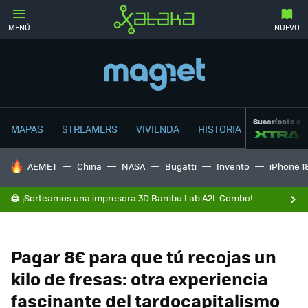
MENÚ
NUEVO
Suscríbete a
MAPAS
STREAMERS
VIVIENDA
HISTORIA
HOY SE HABLA DE
AEMET
China
NASA
Bugatti
Invento
iPhone 1
🖨️ ¡Sorteamos una impresora 3D Bambu Lab A2L Combo!
Pagar 8€ para que tú recojas un
kilo de fresas: otra experiencia
fascinante del tardocapitalismo