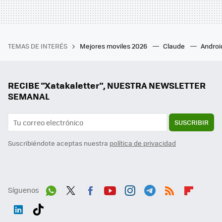
TEMAS DE INTERÉS
Mejores moviles 2026
Claude
Androi
RECIBE "Xatakaletter", NUESTRA NEWSLETTER
SEMANAL
SUSCRIBIR
Suscribiéndote aceptas nuestra
política de privacidad
Síguenos
Wh
Twit
Fac
You
Inst
Tele
RSS
Flip
ats
ter
ebo
tub
agr
gra
boa