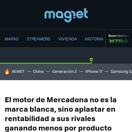
Suscríbete a
MAPAS
STREAMERS
VIVIENDA
HISTORIA
HOY SE HABLA DE
AEMET
China
Generación Z
iPhone 17
Samsung G
El motor de Mercadona no es la
marca blanca, sino aplastar en
rentabilidad a sus rivales
ganando menos por producto