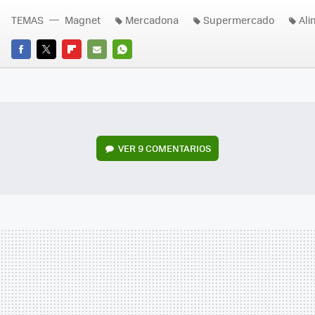
TEMAS
Magnet
Mercadona
Supermercado
Ali
FACEBOOK
TWITTER
FLIPBOARD
E-
WHATSAPP
MAIL
VER
9 COMENTARIOS