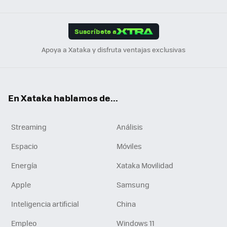
Link
Tikt
App
ok
e
am
m
rd
edI
ok
Suscríbete a
n
Apoya a Xataka y disfruta ventajas exclusivas
En Xataka hablamos de...
Streaming
Análisis
Espacio
Móviles
Energía
Xataka Movilidad
Apple
Samsung
Inteligencia artificial
China
Empleo
Windows 11