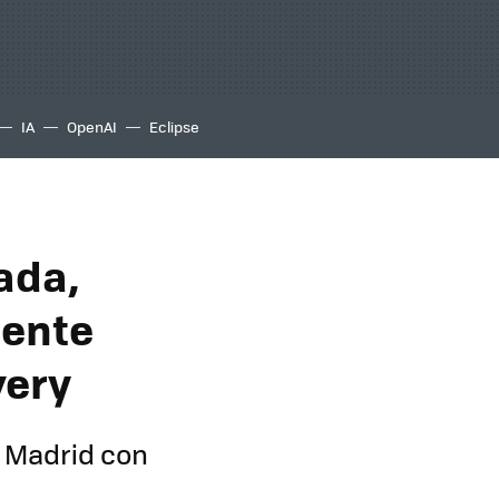
IA
OpenAI
Eclipse
rada,
iente
very
n Madrid con