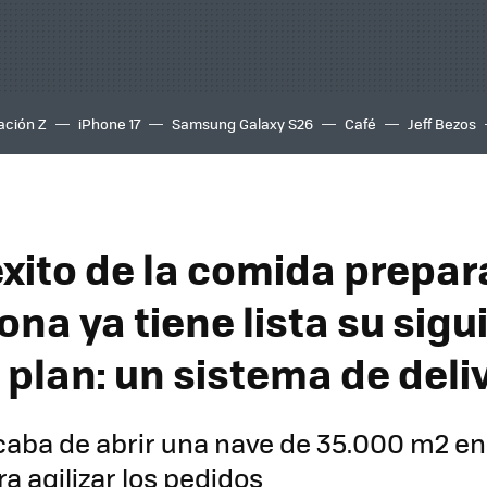
ación Z
iPhone 17
Samsung Galaxy S26
Café
Jeff Bezos
éxito de la comida prepa
na ya tiene lista su sigu
 plan: un sistema de deli
caba de abrir una nave de 35.000 m2 e
a agilizar los pedidos