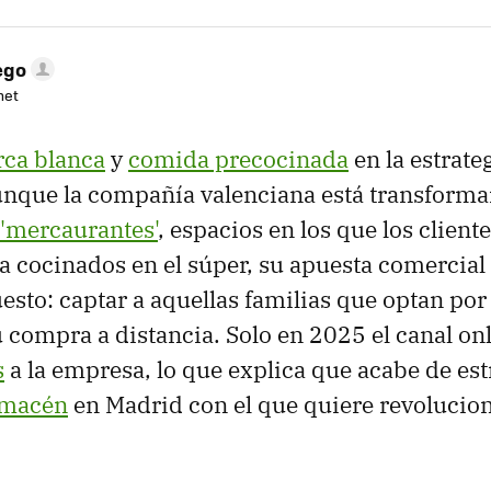
ego
net
ca blanca
y
comida precocinada
en la estrate
nque la compañía valenciana está transforma
 'mercaurantes'
, espacios en los que los clien
a cocinados en el súper, su apuesta comercia
uesto: captar a aquellas familias que optan po
u compra a distancia. Solo en 2025 el canal on
s
a la empresa, lo que explica que acabe de es
lmacén
en Madrid con el que quiere revolucion