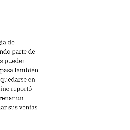
gia de
ndo parte de
tes pueden
l pasa también
r quedarse en
line reportó
trenar un
ar sus ventas