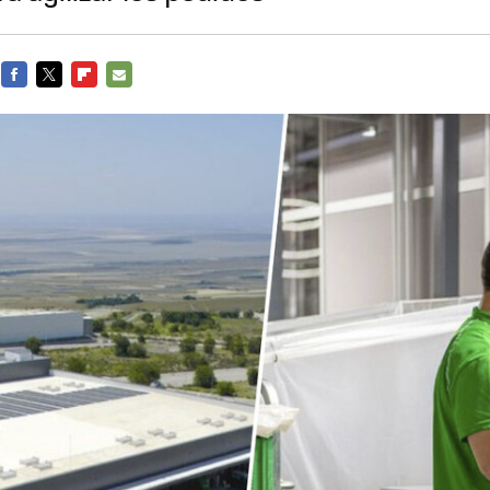
FACEBOOK
TWITTER
FLIPBOARD
E-
MAIL