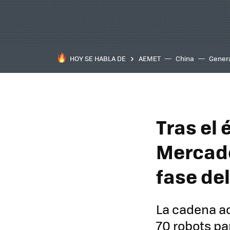
HOY SE HABLA DE
AEMET
China
Gener
Tras el 
Mercado
fase del
La cadena a
70 robots par