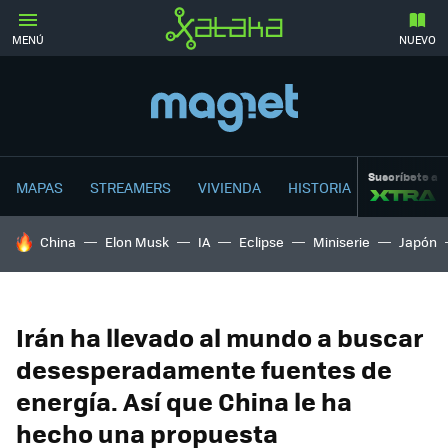
MENÚ
NUEVO
Suscríbete a
MAPAS
STREAMERS
VIVIENDA
HISTORIA
HOY SE HABLA DE
China
Elon Musk
IA
Eclipse
Miniserie
Japón
Irán ha llevado al mundo a buscar
desesperadamente fuentes de
energía. Así que China le ha
hecho una propuesta