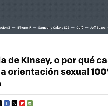
ación Z
iPhone 17
Samsung Galaxy S26
Café
Jeff Bezos
a de Kinsey, o por qué ca
na orientación sexual 10
a