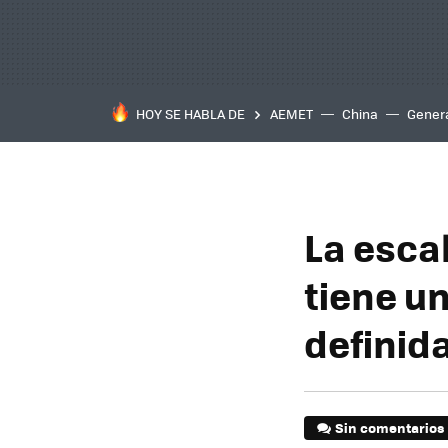
HOY SE HABLA DE
AEMET
China
Gener
La escal
tiene u
definid
Sin comentarios