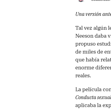
Una versión ante
Tal vez algún 
Neeson daba vi
propuso estudi
de miles de en
que había rela
enorme diferenc
reales.
La película co
Conducta sexual
aplicaba la ex