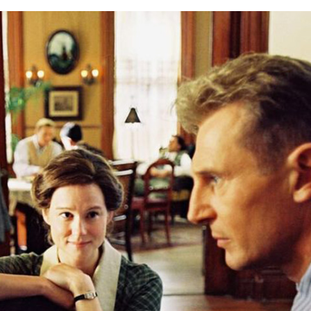
FACEBOOK
TWITTER
FLIPBOARD
E-
MAIL