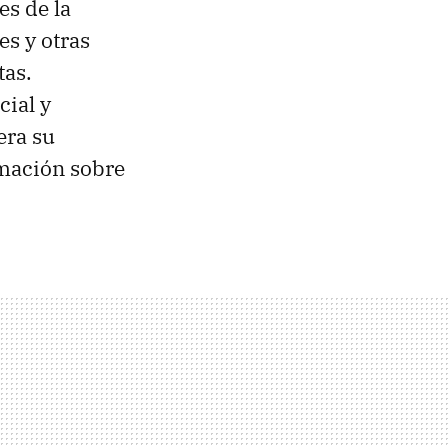
s de la
s y otras
tas.
cial y
era su
rmación sobre