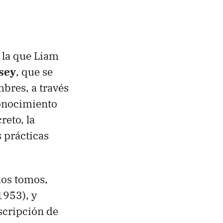
 la que Liam
sey
, que se
bres, a través
onocimiento
reto, la
s prácticas
dos tomos,
1953), y
scripción de