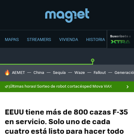
Suscríbete a
MAPAS
STREAMERS
VIVIENDA
HISTORIA
HOY SE HABLA DE
AEMET
China
Sequía
Waze
Fallout
Generació
🌿¡Últimas horas! Sorteo de robot cortacésped Mova ViAX
EEUU tiene más de 800 cazas F-35
en servicio. Solo uno de cada
cuatro está listo para hacer todo