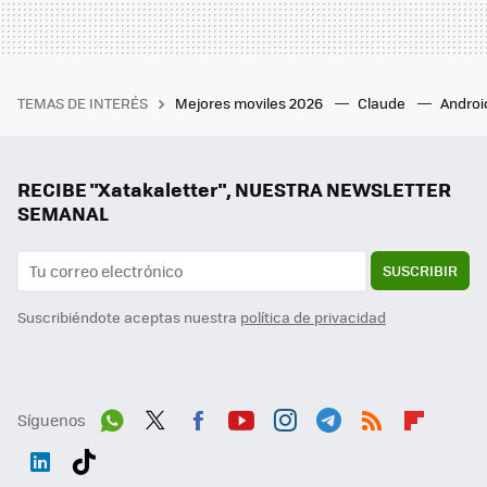
TEMAS DE INTERÉS
Mejores moviles 2026
Claude
Androi
RECIBE "Xatakaletter", NUESTRA NEWSLETTER
SEMANAL
SUSCRIBIR
Suscribiéndote aceptas nuestra
política de privacidad
Síguenos
Wh
Twit
Fac
You
Inst
Tele
RSS
Flip
ats
ter
ebo
tub
agr
gra
boa