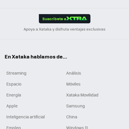
Link
Tikt
App
ok
e
am
m
rd
edI
ok
Suscríbete a
n
Apoya a Xataka y disfruta ventajas exclusivas
En Xataka hablamos de...
Streaming
Análisis
Espacio
Móviles
Energía
Xataka Movilidad
Apple
Samsung
Inteligencia artificial
China
Empleo
Windows 11