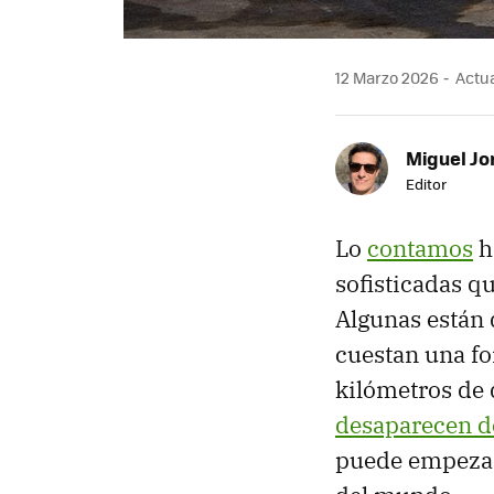
12 Marzo 2026
Actua
Miguel Jo
Editor
Lo
contamos
h
sofisticadas q
Algunas están 
cuestan una for
kilómetros de 
desaparecen de
puede empezar