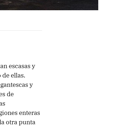
tan escasas y
de ellas.
igantescas y
es de
as
giones enteras
a otra punta