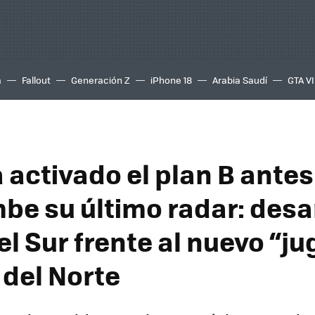
a
Fallout
Generación Z
iPhone 18
Arabia Saudí
GTA VI
 activado el plan B antes
mbe su último radar: des
l Sur frente al nuevo “j
 del Norte