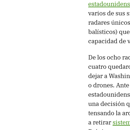
estadounidens
varios de sus 
radares únicos
balísticos) q
capacidad de v
De los ocho ra
cuatro queda
dejar a Washin
o drones. Ante 
estadounidense
una decisión q
tensando la ar
a retirar
sistem