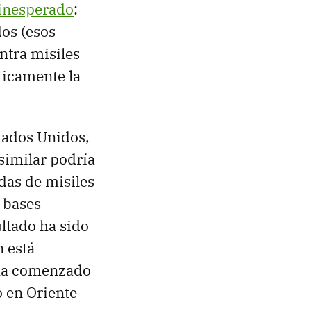
inesperado
:
dos (esos
ntra misiles
ticamente la
tados Unidos,
 similar podría
das de misiles
s bases
ultado ha sido
n está
 ha comenzado
o en Oriente