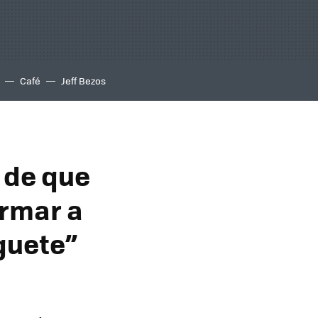
Café
Jeff Bezos
 de que
armar a
uguete”