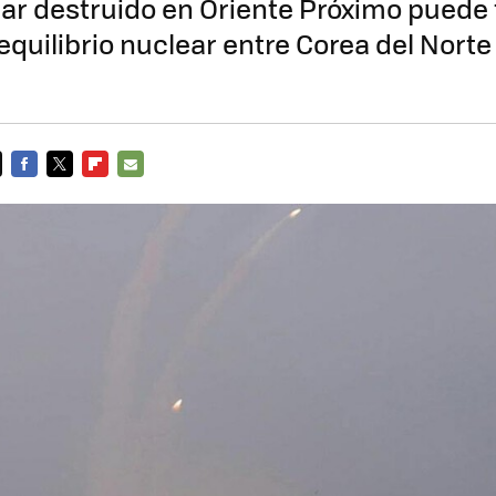
ar destruido en Oriente Próximo puede
equilibrio nuclear entre Corea del Norte
FACEBOOK
TWITTER
FLIPBOARD
E-
MAIL