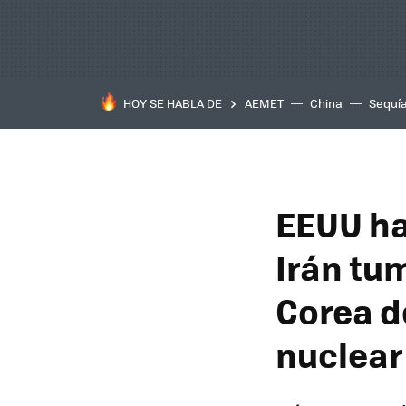
HOY SE HABLA DE
AEMET
China
Sequí
EEUU ha
Irán tu
Corea de
nuclear