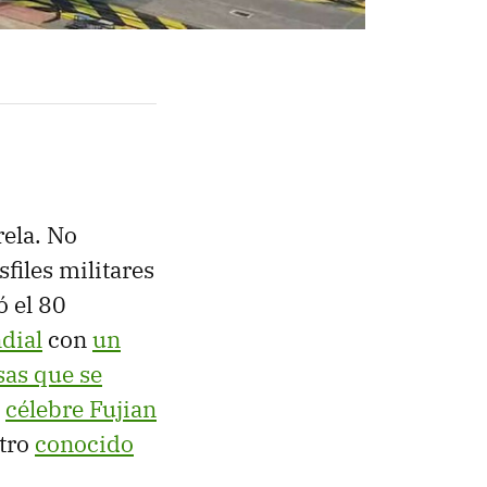
rela. No
files militares
ó el 80
dial
con
un
sas que se
l
célebre Fujian
otro
conocido