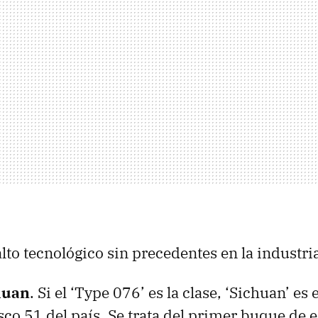
lto tecnológico sin precedentes en la industri
huan
. Si el ‘Type 076’ es la clase, ‘Sichuan’ e
sco 51 del país. Se trata del primer buque de e