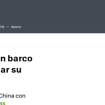
GTA
Xiaomi
un barco
nar su
 China con
as