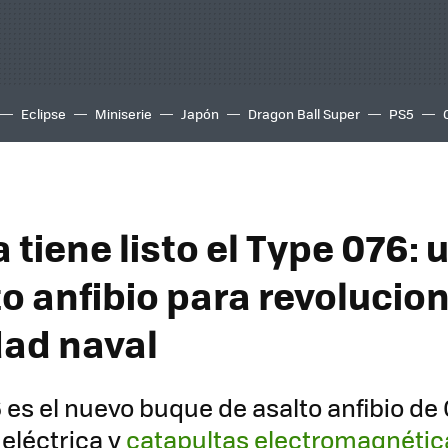
Eclipse
Miniserie
Japón
Dragon Ball Super
PS5
 tiene listo el Type 076: 
o anfibio para revolucio
ad naval
6 es el nuevo buque de asalto anfibio de
 eléctrica y
catapultas electromagnétic