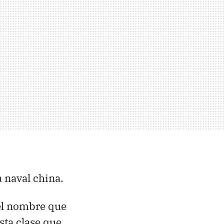
a naval china.
s el nombre que
sta clase que,