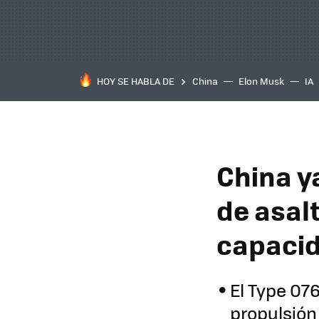
HOY SE HABLA DE
China
Elon Musk
IA
China ya
de asalt
capacid
El Type 07
propulsión