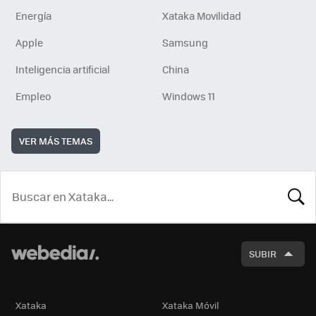
Energía
Xataka Movilidad
Apple
Samsung
Inteligencia artificial
China
Empleo
Windows 11
VER MÁS TEMAS
BUSCA
SUBIR
Xataka
Xataka Móvil