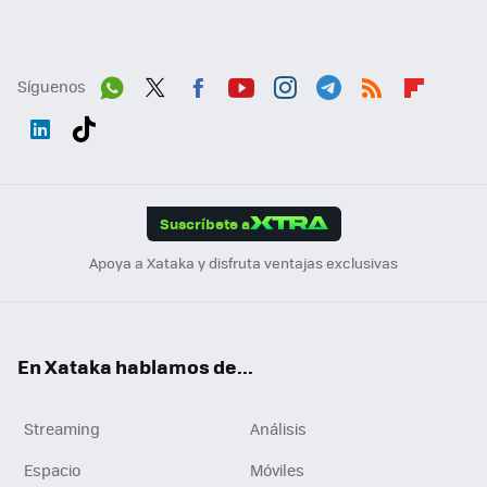
Síguenos
Wh
Twit
Fac
You
Inst
Tele
RSS
Flip
ats
ter
ebo
tub
agr
gra
boa
Link
Tikt
App
ok
e
am
m
rd
edI
ok
Suscríbete a
n
Apoya a Xataka y disfruta ventajas exclusivas
En Xataka hablamos de...
Streaming
Análisis
Espacio
Móviles