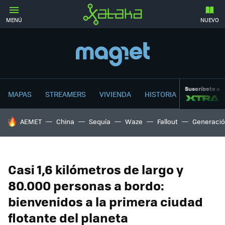
MENÚ
NUEVO
Suscríbete a
MAPAS
STREAMERS
VIVIENDA
HISTORIA
HOY SE HABLA DE
AEMET
China
Sequía
Waze
Fallout
Generació
Casi 1,6 kilómetros de largo y
80.000 personas a bordo:
bienvenidos a la primera ciudad
flotante del planeta