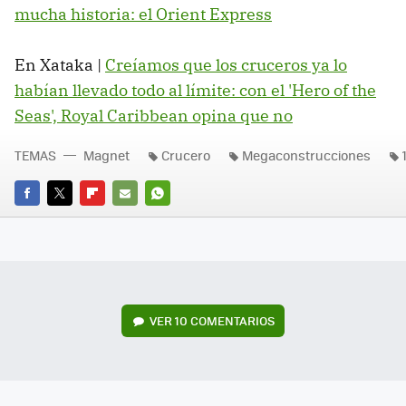
mucha historia: el Orient Express
En Xataka |
Creíamos que los cruceros ya lo
habían llevado todo al límite: con el 'Hero of the
Seas', Royal Caribbean opina que no
TEMAS
Magnet
Crucero
Megaconstrucciones
FACEBOOK
TWITTER
FLIPBOARD
E-
WHATSAPP
MAIL
VER
10 COMENTARIOS