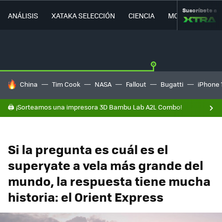
Suscríbete a
ANÁLISIS
XATAKA SELECCIÓN
CIENCIA
MOVILIDAD
HOY SE HABLA DE
China
Tim Cook
NASA
Fallout
Bugatti
iPhone 
🖨️ ¡Sorteamos una impresora 3D Bambu Lab A2L Combo!
Si la pregunta es cuál es el
superyate a vela más grande del
mundo, la respuesta tiene mucha
historia: el Orient Express