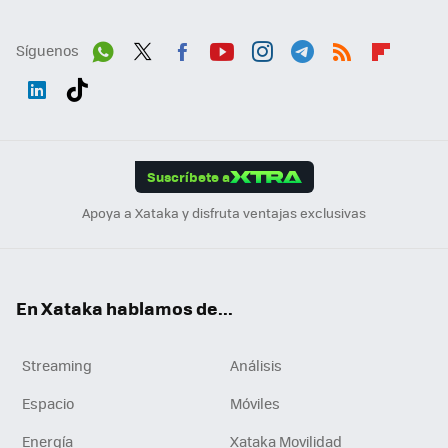
Síguenos
Wh
Twit
Fac
You
Inst
Tele
RSS
Flip
ats
ter
ebo
tub
agr
gra
boa
Link
Tikt
App
ok
e
am
m
rd
edI
ok
Suscríbete a
n
Apoya a Xataka y disfruta ventajas exclusivas
En Xataka hablamos de...
Streaming
Análisis
Espacio
Móviles
Energía
Xataka Movilidad