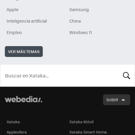
Apple
Samsung
Inteligencia artificial
China
Empleo
Windows 11
VER MÁS TEMAS
BUSCA
SUBIR
Xataka
Xataka Móvil
Applesfera
Xataka Smart Home