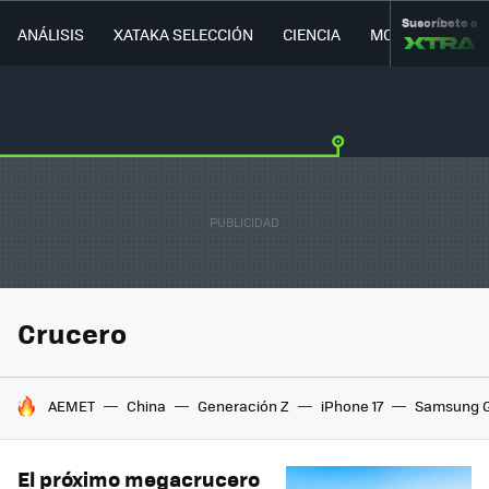
Suscríbete a
ANÁLISIS
XATAKA SELECCIÓN
CIENCIA
MOVILIDAD
Crucero
HOY SE HABLA DE
AEMET
China
Generación Z
iPhone 17
Samsung G
El próximo megacrucero