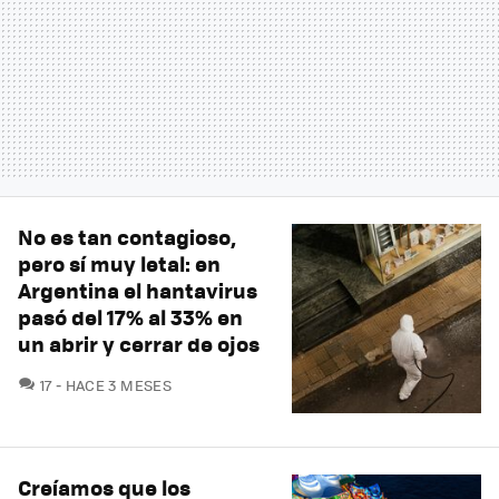
No es tan contagioso,
pero sí muy letal: en
Argentina el hantavirus
pasó del 17% al 33% en
un abrir y cerrar de ojos
COMENTARIOS
17
HACE 3 MESES
Creíamos que los