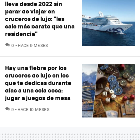
lleva desde 2022 sin
parar de viajar en
cruceros de lujo: "les
sale más barato que una
residencia"
COMENTARIOS
0
HACE 9 MESES
Hay una fiebre por los
cruceros de lujo en los
que te dedicas durante
días a una sola cosa:
jugar a juegos de mesa
COMENTARIOS
9
HACE 10 MESES