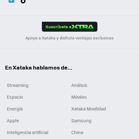
ats
ter
ebo
tub
agr
gra
boa
Link
Tikt
App
ok
e
am
m
rd
edI
ok
Suscríbete a
n
Apoya a Xataka y disfruta ventajas exclusivas
En Xataka hablamos de...
Streaming
Análisis
Espacio
Móviles
Energía
Xataka Movilidad
Apple
Samsung
Inteligencia artificial
China