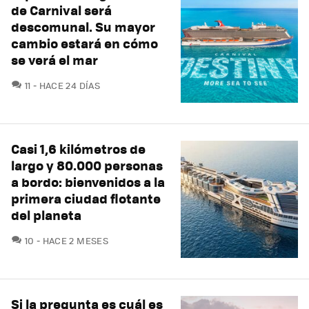
de Carnival será
descomunal. Su mayor
cambio estará en cómo
se verá el mar
COMENTARIOS
11
HACE 24 DÍAS
Casi 1,6 kilómetros de
largo y 80.000 personas
a bordo: bienvenidos a la
primera ciudad flotante
del planeta
COMENTARIOS
10
HACE 2 MESES
Si la pregunta es cuál es