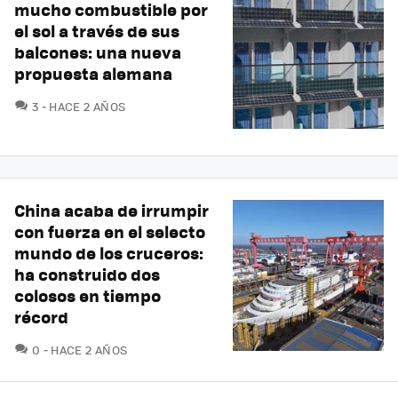
mucho combustible por
el sol a través de sus
balcones: una nueva
propuesta alemana
COMENTARIOS
3
HACE 2 AÑOS
China acaba de irrumpir
con fuerza en el selecto
mundo de los cruceros:
ha construido dos
colosos en tiempo
récord
COMENTARIOS
0
HACE 2 AÑOS