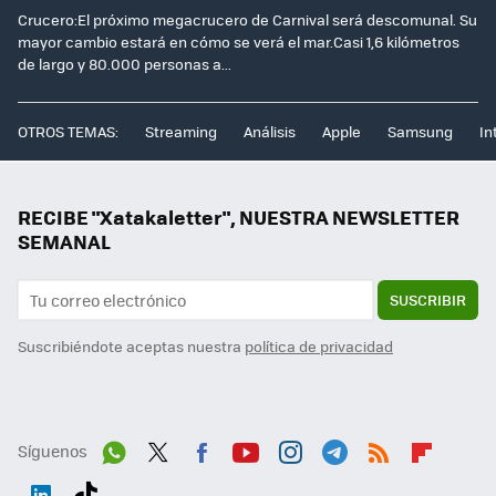
Crucero:El próximo megacrucero de Carnival será descomunal. Su
mayor cambio estará en cómo se verá el mar.Casi 1,6 kilómetros
de largo y 80.000 personas a...
OTROS TEMAS:
Streaming
Análisis
Apple
Samsung
In
RECIBE "Xatakaletter", NUESTRA NEWSLETTER
SEMANAL
SUSCRIBIR
Suscribiéndote aceptas nuestra
política de privacidad
Síguenos
Wh
Twit
Fac
You
Inst
Tele
RSS
Flip