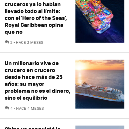
cruceros ya lo habían
llevado todo al límite:
con el 'Hero of the Seas',
Royal Caribbean opina
que no
COMENTARIOS
2
HACE 3 MESES
Un millonario vive de
crucero en crucero
desde hace más de 25
años: su mayor
problema no es el dinero,
sino el equilibrio
COMENTARIOS
4
HACE 4 MESES
China ya conquistó la