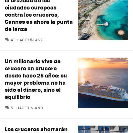
la cruzada de las
ciudades europeas
contra los cruceros,
Cannes es ahora la punta
de lanza
COMENTARIOS
4
HACE UN AÑO
Un millonario vive de
crucero en crucero
desde hace 25 años: su
mayor problema no ha
sido el dinero, sino el
equilibrio
COMENTARIOS
3
HACE UN AÑO
Los cruceros ahorrarán