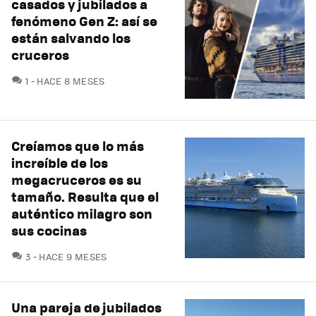
casados y jubilados a
fenómeno Gen Z: así se
están salvando los
cruceros
COMENTARIOS
1
HACE 8 MESES
Creíamos que lo más
increíble de los
megacruceros es su
tamaño. Resulta que el
auténtico milagro son
sus cocinas
COMENTARIOS
3
HACE 9 MESES
Una pareja de jubilados