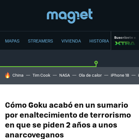
Suscríbete a
MAPAS
STREAMERS
VIVIENDA
HISTORIA
HOY SE HABLA DE
China
Tim Cook
NASA
Ola de calor
iPhone 18
Cómo Goku acabó en un sumario
por enaltecimiento de terrorismo
en que se piden 2 años a unos
anarcoveganos