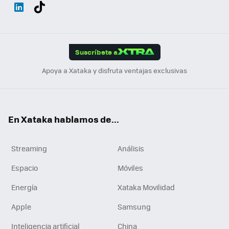
Wh
Twit
Fac
You
Inst
Tele
RSS
Flip
ats
ter
ebo
tub
agr
gra
boa
Link
Tikt
App
ok
e
am
m
rd
edI
ok
Suscríbete a
n
Apoya a Xataka y disfruta ventajas exclusivas
En Xataka hablamos de...
Streaming
Análisis
Espacio
Móviles
Energía
Xataka Movilidad
Apple
Samsung
Inteligencia artificial
China