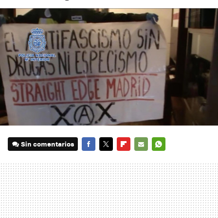
Sin comentarios
FACEBOOK
TWITTER
FLIPBOARD
E-
WHATSAPP
MAIL