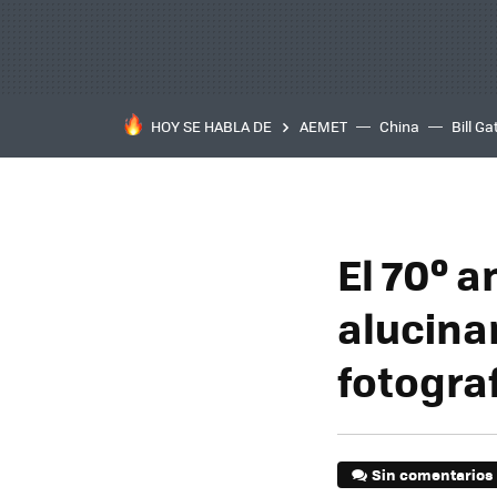
HOY SE HABLA DE
AEMET
China
Bill Ga
El 70º a
alucinan
fotogra
Sin comentarios