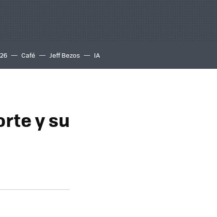
S26
Café
Jeff Bezos
IA
orte y su