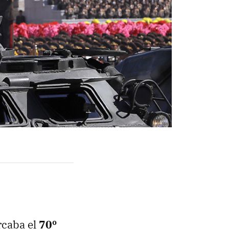
rcaba el
70º