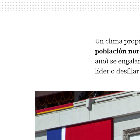
Un clima propi
población no
año) se engalan
líder o desfil