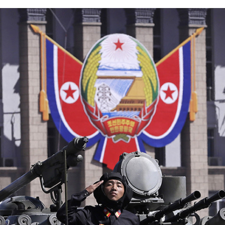
FACEBOOK
TWITTER
FLIPBOARD
E-
MAIL