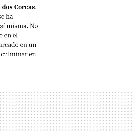
s dos Coreas
.
se ha
 sí misma. No
 en el
barcado en un
 culminar en