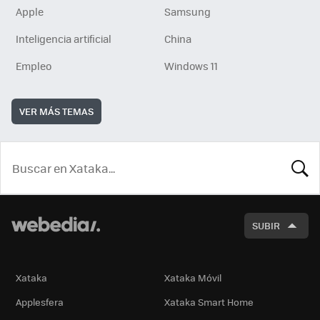
Apple
Samsung
Inteligencia artificial
China
Empleo
Windows 11
VER MÁS TEMAS
BUSCA
SUBIR
Xataka
Xataka Móvil
Applesfera
Xataka Smart Home