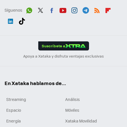
Síguenos
Wh
Twit
Fac
You
Inst
Tele
RSS
Flip
ats
ter
ebo
tub
agr
gra
boa
Link
Tikt
App
ok
e
am
m
rd
edI
ok
Suscríbete a
n
Apoya a Xataka y disfruta ventajas exclusivas
En Xataka hablamos de...
Streaming
Análisis
Espacio
Móviles
Energía
Xataka Movilidad