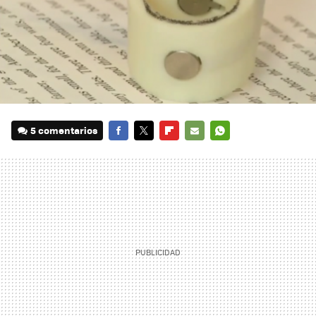
5 comentarios
FACEBOOK
TWITTER
FLIPBOARD
E-
WHATSAPP
MAIL