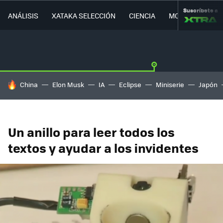
Suscríbete a
ANÁLISIS
XATAKA SELECCIÓN
CIENCIA
MOVILIDAD
HOY SE HABLA DE
China
Elon Musk
IA
Eclipse
Miniserie
Japón
Un anillo para leer todos los
textos y ayudar a los invidentes