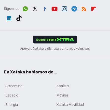
Síguenos
Wh
Twit
Fac
You
Inst
Tele
RSS
Flip
ats
ter
ebo
tub
agr
gra
boa
Link
Tikt
App
ok
e
am
m
rd
edI
ok
Suscríbete a
n
Apoya a Xataka y disfruta ventajas exclusivas
En Xataka hablamos de...
Streaming
Análisis
Espacio
Móviles
Energía
Xataka Movilidad