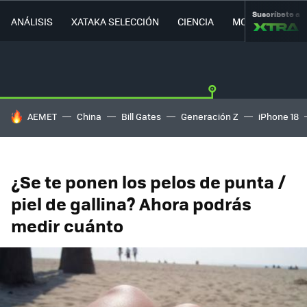
Suscríbete a
ANÁLISIS
XATAKA SELECCIÓN
CIENCIA
MOVILIDAD
HOY SE HABLA DE
AEMET
China
Bill Gates
Generación Z
iPhone 18
¿Se te ponen los pelos de punta /
piel de gallina? Ahora podrás
medir cuánto