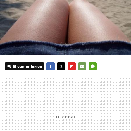
15 comentarios
FACEBOOK
TWITTER
FLIPBOARD
E-
WHATSAPP
MAIL