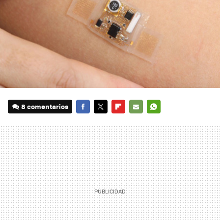
8 comentarios
FACEBOOK
TWITTER
FLIPBOARD
E-
WHATSAPP
MAIL