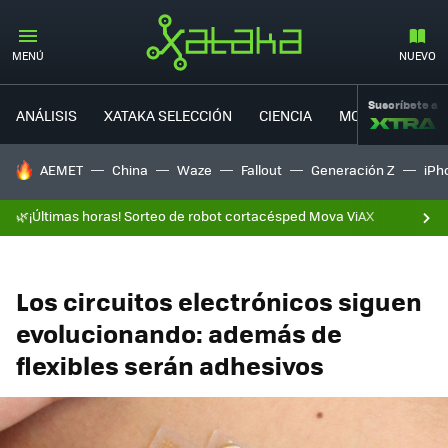
MENÚ
NUEVO
Suscríbete a
ANÁLISIS
XATAKA SELECCIÓN
CIENCIA
MOVILIDAD
HOY SE HABLA DE
AEMET
China
Waze
Fallout
Generación Z
iPh
🌿¡Últimas horas! Sorteo de robot cortacésped Mova ViAX
Los circuitos electrónicos siguen
evolucionando: además de
flexibles serán adhesivos