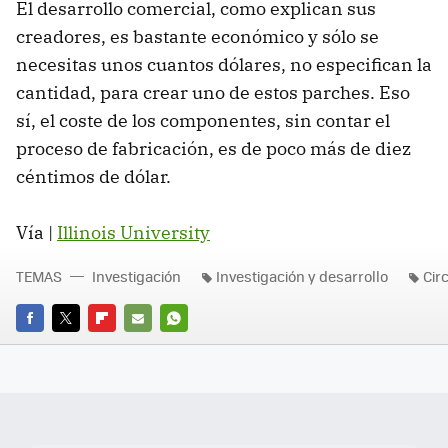
El desarrollo comercial, como explican sus
creadores, es bastante económico y sólo se
necesitas unos cuantos dólares, no especifican la
cantidad, para crear uno de estos parches. Eso
sí, el coste de los componentes, sin contar el
proceso de fabricación, es de poco más de diez
céntimos de dólar.
Vía |
Illinois University
TEMAS
Investigación
Investigación y desarrollo
Cir
FACEBOOK
TWITTER
FLIPBOARD
E-
WHATSAPP
MAIL