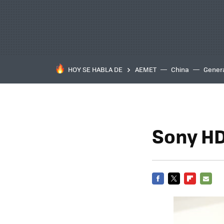
HOY SE HABLA DE
AEMET
China
Gener
Sony HD
FACEBOOK
TWITTER
FLIPBOARD
E-
MAIL