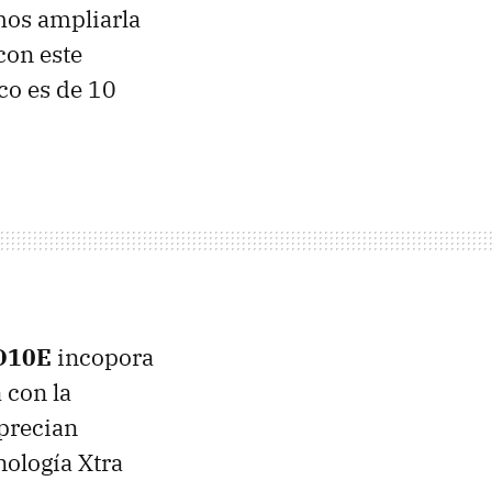
os ampliarla
con este
ico es de 10
D10E
incopora
 con la
precian
nología Xtra