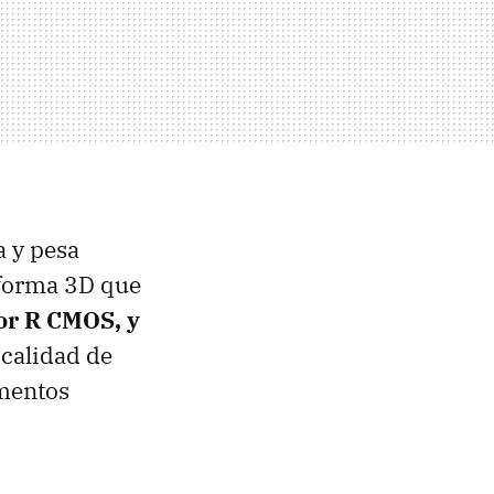
 y pesa
taforma 3D que
or R
CMOS
, y
calidad de
mentos