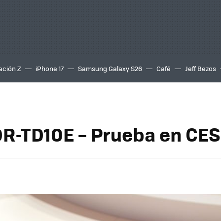
ación Z
iPhone 17
Samsung Galaxy S26
Café
Jeff Bezos
R-TD10E – Prueba en CES