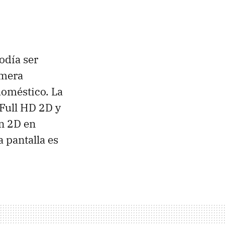
odía ser
imera
oméstico. La
Full HD 2D y
ón 2D en
a pantalla es