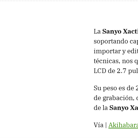
La
Sanyo Xac
soportando cap
importar y edi
técnicas, nos 
LCD de 2.7 pu
Su peso es de 
de grabación, 
de la
Sanyo X
Vía |
Akihabar