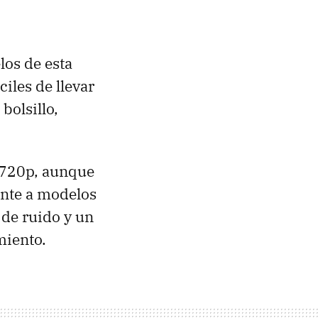
los de esta
iles de llevar
bolsillo,
a 720p, aunque
rente a modelos
 de ruido y un
miento.