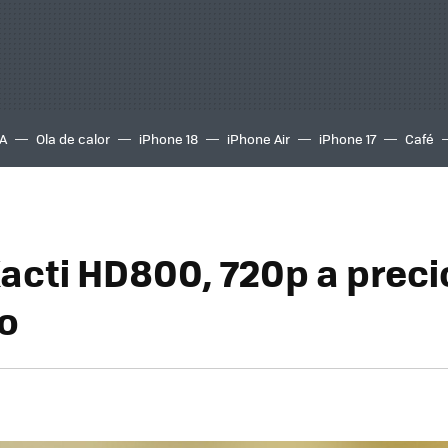
A
Ola de calor
iPhone 18
iPhone Air
iPhone 17
Café
acti HD800, 720p a preci
o