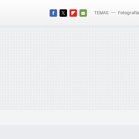
TEMAS
Fotografía
FACEBOOK
TWITTER
FLIPBOARD
E-
MAIL