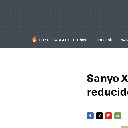
HOY SE HABLA DE
China
Tim Cook
NAS
Sanyo X
reducid
FACEBOOK
TWITTER
FLIPBOARD
E-