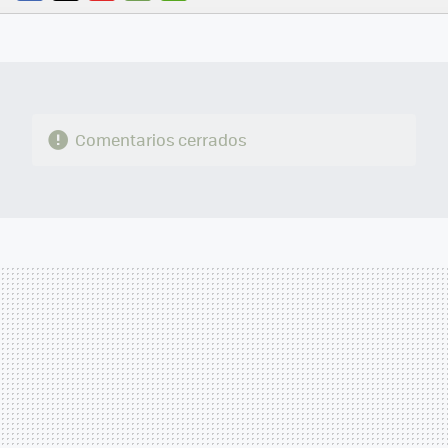
FACEBOOK
TWITTER
FLIPBOARD
E-
WHATSAPP
MAIL
Comentarios cerrados