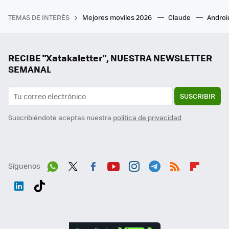
TEMAS DE INTERÉS
Mejores moviles 2026
Claude
Androi
RECIBE "Xatakaletter", NUESTRA NEWSLETTER
SEMANAL
SUSCRIBIR
Suscribiéndote aceptas nuestra
política de privacidad
Síguenos
Wh
Twit
Fac
You
Inst
Tele
RSS
Flip
ats
ter
ebo
tub
agr
gra
boa
Link
Tikt
App
ok
e
am
m
rd
edI
ok