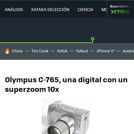
Suscríbete a
ANÁLISIS
XATAKA SELECCIÓN
CIENCIA
MOVILIDAD
HOY SE HABLA DE
China
Tim Cook
NASA
Fallout
iPhone 17
Arabi
Olympus C-765, una digital con un
superzoom 10x