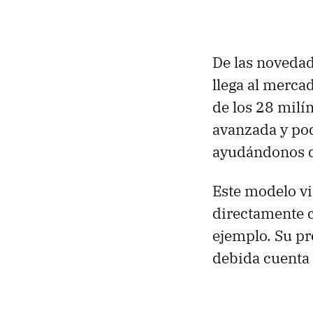
De las novedad
llega al merc
de los 28 milí
avanzada y po
ayudándonos de
Este modelo vi
directamente c
ejemplo. Su pr
debida cuenta