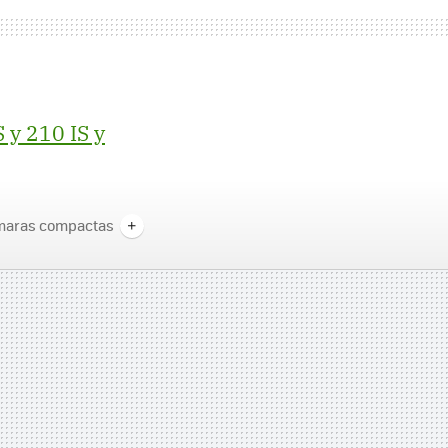
 y 210 IS y
maras compactas