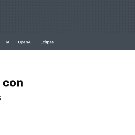
IA
OpenAI
Eclipse
 con
s