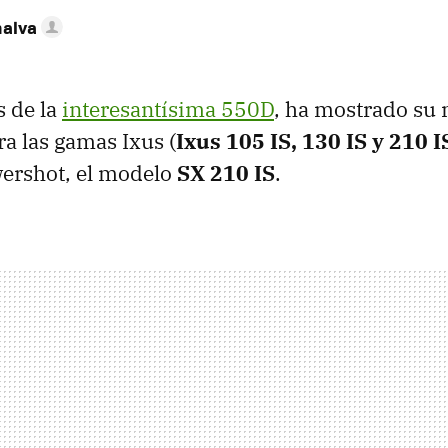
nalva
 de la
interesantísima 550D
, ha mostrado su 
a las gamas Ixus (
Ixus 105 IS, 130 IS y 210 I
ershot, el modelo
SX 210 IS
.