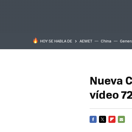
HOY SE HABLA DE
AEMET
China
Gener
Nueva C
vídeo 7
FACEBOOK
TWITTER
FLIPBOARD
E-