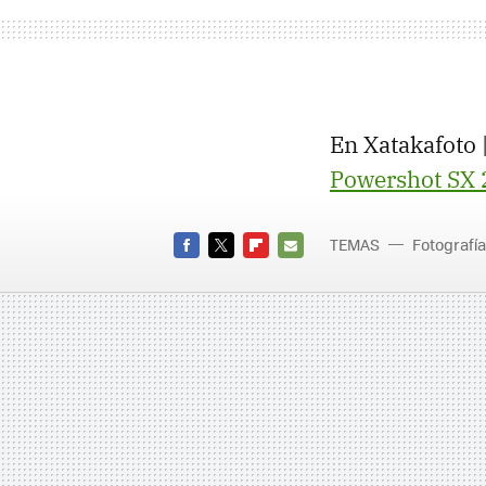
En Xatakafoto 
Powershot SX 
TEMAS
Fotografía
Powersh
FACEBOOK
TWITTER
FLIPBOARD
E-
MAIL