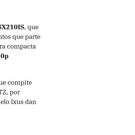
SX210IS
, que
tos que parte
ara compacta
20p
que compite
TZ, por
delo Ixus dan