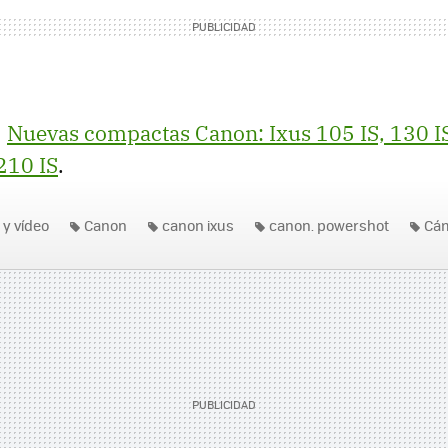
|
Nuevas compactas Canon: Ixus 105 IS, 130 IS
210 IS
.
 y vídeo
Canon
canon ixus
canon. powershot
Cá
ot SX 210 IS