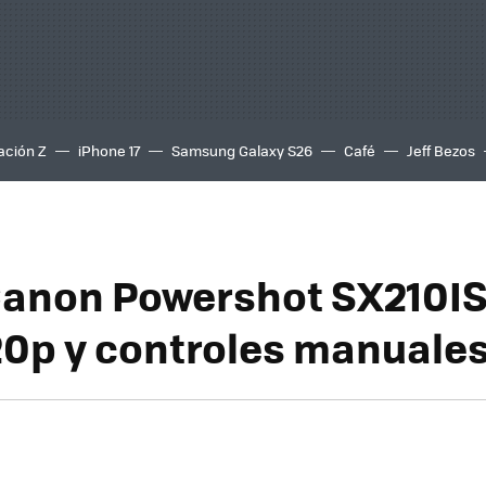
ación Z
iPhone 17
Samsung Galaxy S26
Café
Jeff Bezos
anon Powershot SX210IS
20p y controles manuale