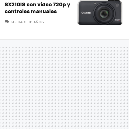
SX210IS con vídeo 720p y
controles manuales
COMENTARIOS
19
HACE 16 AÑOS