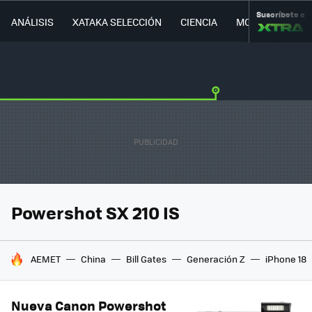
Suscríbete a
ANÁLISIS
XATAKA SELECCIÓN
CIENCIA
MOVILIDAD
Powershot SX 210 IS
HOY SE HABLA DE
AEMET
China
Bill Gates
Generación Z
iPhone 18
Nueva Canon Powershot