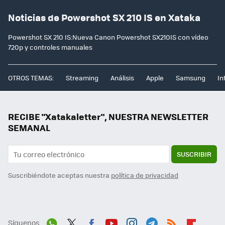
Noticias de Powershot SX 210 IS en Xataka
Powershot SX 210 IS:Nueva Canon Powershot SX210IS con vídeo
720p y controles manuales
OTROS TEMAS:
Streaming
Análisis
Apple
Samsung
In
RECIBE "Xatakaletter", NUESTRA NEWSLETTER
SEMANAL
SUSCRIBIR
Suscribiéndote aceptas nuestra
política de privacidad
Síguenos