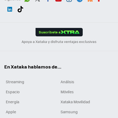
Wh
Twit
Fac
You
Inst
Tele
RSS
Flip
ats
ter
ebo
tub
agr
gra
boa
Link
Tikt
App
ok
e
am
m
rd
edI
ok
Suscríbete a
n
Apoya a Xataka y disfruta ventajas exclusivas
En Xataka hablamos de...
Streaming
Análisis
Espacio
Móviles
Energía
Xataka Movilidad
Apple
Samsung