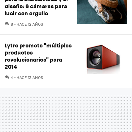
diseño: 6 cámaras para
lucir con orgullo
COMENTARIOS
8
HACE 12 AÑOS
Lytro promete "múltiples
productos
revolucionarios" para
2014
COMENTARIOS
4
HACE 13 AÑOS