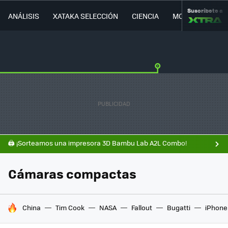
Suscríbete a
ANÁLISIS
XATAKA SELECCIÓN
CIENCIA
MOVILIDAD
🖨️ ¡Sorteamos una impresora 3D Bambu Lab A2L Combo!
Cámaras compactas
HOY SE HABLA DE
China
Tim Cook
NASA
Fallout
Bugatti
iPhone 