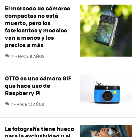
El mercado de cámaras
compactas no está
muerto, pero los
fabricantes y modelos
van a menos y los
precios a más
COMENTARIOS
17
HACE 8 AÑOS
OTTO es una cámara GIF
que hace uso de
Raspberry Pi
COMENTARIOS
7
HACE 12 AÑOS
La fotografía tiene hueco
para la exclusividad y el