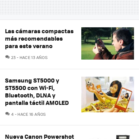
Las cámaras compactas
más recomendables
para este verano
COMENTARIOS
23
HACE 13 AÑOS
Samsung ST5000 y
ST5500 con Wi-Fi,
Bluetooth, DLNA y
pantalla táctil AMOLED
COMENTARIOS
4
HACE 16 AÑOS
Nueva Canon Powershot