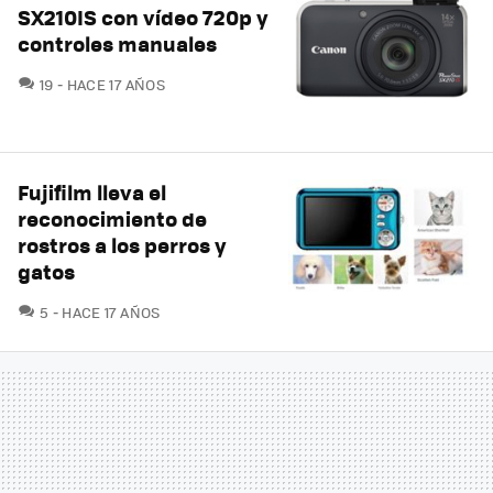
SX210IS con vídeo 720p y
controles manuales
COMENTARIOS
19
HACE 17 AÑOS
Fujifilm lleva el
reconocimiento de
rostros a los perros y
gatos
COMENTARIOS
5
HACE 17 AÑOS