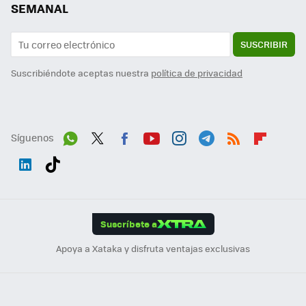
SEMANAL
SUSCRIBIR
Suscribiéndote aceptas nuestra
política de privacidad
Síguenos
Wh
Twit
Fac
You
Inst
Tele
RSS
Flip
ats
ter
ebo
tub
agr
gra
boa
Link
Tikt
App
ok
e
am
m
rd
edI
ok
Suscríbete a
n
Apoya a Xataka y disfruta ventajas exclusivas