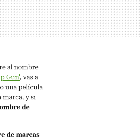
rre al nombre
op Gun'
, vas a
no una película
 marca, y si
nombre de
re de marcas