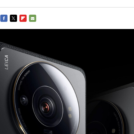
FACEBOOK
TWITTER
FLIPBOARD
E-
MAIL