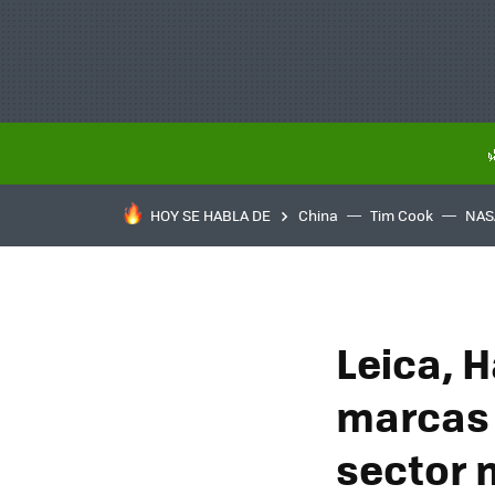
HOY SE HABLA DE
China
Tim Cook
NAS
Leica, H
marcas 
sector 