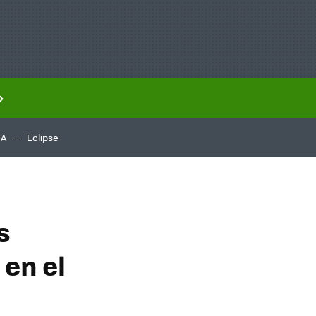
IA
Eclipse
s
en el