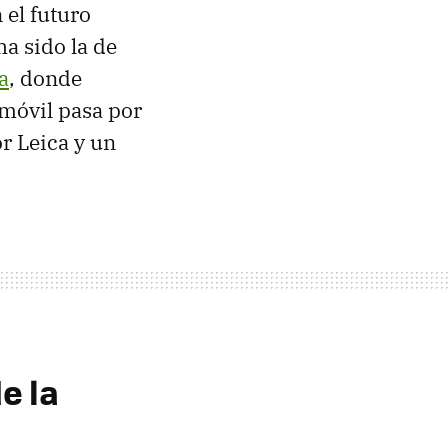
n el futuro
a sido la de
a
, donde
 móvil pasa por
r Leica y un
e la