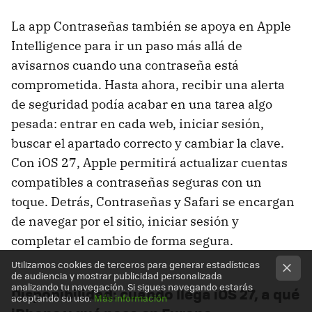
La app Contraseñas también se apoya en Apple
Intelligence para ir un paso más allá de
avisarnos cuando una contraseña está
comprometida. Hasta ahora, recibir una alerta
de seguridad podía acabar en una tarea algo
pesada: entrar en cada web, iniciar sesión,
buscar el apartado correcto y cambiar la clave.
Con iOS 27, Apple permitirá actualizar cuentas
compatibles a contraseñas seguras con un
toque. Detrás, Contraseñas y Safari se encargan
de navegar por el sitio, iniciar sesión y
completar el cambio de forma segura.
Utilizamos cookies de terceros para generar estadísticas
de audiencia y mostrar publicidad personalizada
analizando tu navegación. Si sigues navegando estarás
Disponibilidad: cuándo llega iOS 27, a qué
aceptando su uso.
Más información