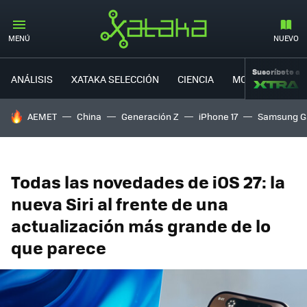
MENÚ
NUEVO
Suscríbete a
ANÁLISIS
XATAKA SELECCIÓN
CIENCIA
MOVILIDAD
HOY SE HABLA DE
AEMET
China
Generación Z
iPhone 17
Samsung G
Todas las novedades de iOS 27: la
nueva Siri al frente de una
actualización más grande de lo
que parece