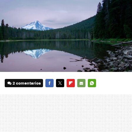
2 comentarios
FACEBOOK
TWITTER
FLIPBOARD
E-
WHATSAPP
MAIL