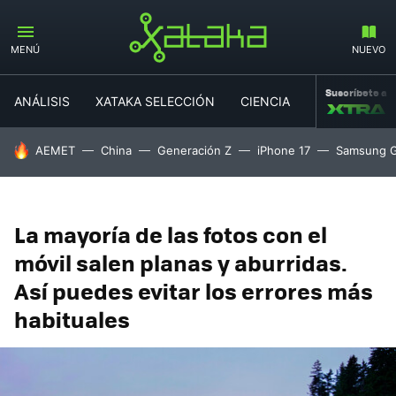
MENÚ
NUEVO
Suscríbete a
ANÁLISIS
XATAKA SELECCIÓN
CIENCIA
MOVILIDAD
HOY SE HABLA DE
AEMET
China
Generación Z
iPhone 17
Samsung G
La mayoría de las fotos con el
móvil salen planas y aburridas.
Así puedes evitar los errores más
habituales