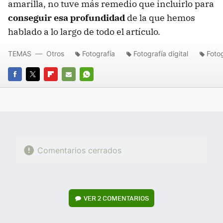
amarilla, no tuve más remedio que incluirlo para
conseguir esa profundidad
de la que hemos
hablado a lo largo de todo el artículo.
TEMAS
Otros
Fotografía
Fotografía digital
Fotog
FACEBOOK
TWITTER
FLIPBOARD
E-
WHATSAPP
MAIL
Comentarios cerrados
VER
2 COMENTARIOS