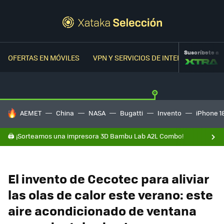
Suscríbete a
OFERTAS EN MÓVILES
VPN Y SERVICIOS DE INTERNET
OFER
HOY SE HABLA DE
AEMET
China
NASA
Bugatti
Invento
iPhone 1
🖨️ ¡Sorteamos una impresora 3D Bambu Lab A2L Combo!
El invento de Cecotec para aliviar
las olas de calor este verano: este
aire acondicionado de ventana