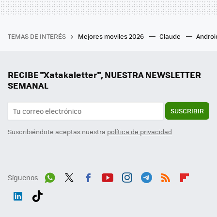
TEMAS DE INTERÉS
Mejores moviles 2026
Claude
Androi
RECIBE "Xatakaletter", NUESTRA NEWSLETTER
SEMANAL
SUSCRIBIR
Suscribiéndote aceptas nuestra
política de privacidad
Síguenos
Wh
Twit
Fac
You
Inst
Tele
RSS
Flip
ats
ter
ebo
tub
agr
gra
boa
Link
Tikt