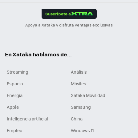
App
ok
e
am
m
rd
edI
ok
Suscríbete a
n
Apoya a Xataka y disfruta ventajas exclusivas
En Xataka hablamos de...
Streaming
Análisis
Espacio
Móviles
Energía
Xataka Movilidad
Apple
Samsung
Inteligencia artificial
China
Empleo
Windows 11