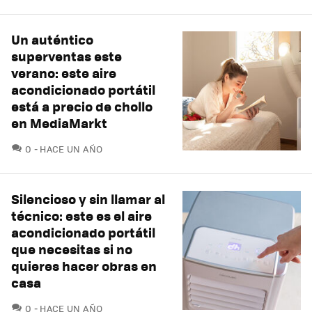
Un auténtico
superventas este
verano: este aire
acondicionado portátil
está a precio de chollo
en MediaMarkt
COMENTARIOS
0
HACE UN AÑO
Silencioso y sin llamar al
técnico: este es el aire
acondicionado portátil
que necesitas si no
quieres hacer obras en
casa
COMENTARIOS
0
HACE UN AÑO