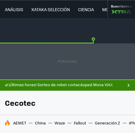
Suscríbete a
ANÁLISIS
XATAKA SELECCIÓN
CIENCIA
MOVILIDAD
🌿¡Últimas horas! Sorteo de robot cortacésped Mova ViAX
Cecotec
HOY SE HABLA DE
AEMET
China
Waze
Fallout
Generación Z
iPh