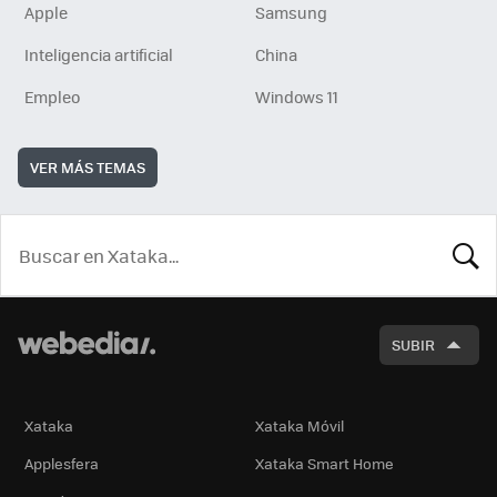
Apple
Samsung
Inteligencia artificial
China
Empleo
Windows 11
VER MÁS TEMAS
BUSCA
SUBIR
Xataka
Xataka Móvil
Applesfera
Xataka Smart Home