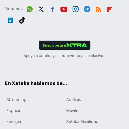
Síguenos
Wh
Twit
Fac
You
Inst
Tele
RSS
Flip
ats
ter
ebo
tub
agr
gra
boa
Link
Tikt
App
ok
e
am
m
rd
edI
ok
Suscríbete a
n
Apoya a Xataka y disfruta ventajas exclusivas
En Xataka hablamos de...
Streaming
Análisis
Espacio
Móviles
Energía
Xataka Movilidad