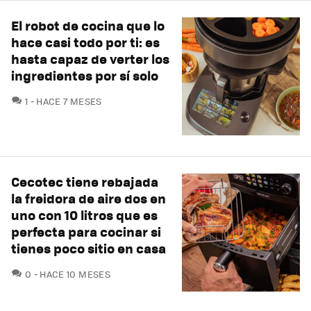
El robot de cocina que lo
hace casi todo por ti: es
hasta capaz de verter los
ingredientes por sí solo
COMENTARIOS
1
HACE 7 MESES
Cecotec tiene rebajada
la freidora de aire dos en
uno con 10 litros que es
perfecta para cocinar si
tienes poco sitio en casa
COMENTARIOS
0
HACE 10 MESES