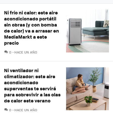
Ni frío ni calor: este aire
acondicionado portátil
sin obras (y con bomba
de calor) va a arrasar en
MediaMarkt a este
precio
COMENTARIOS
0
HACE UN AÑO
Ni ventilador ni
climatizador: este aire
acondicionado
superventas te servirá
para sobrevivir a las olas
de calor este verano
COMENTARIOS
0
HACE UN AÑO