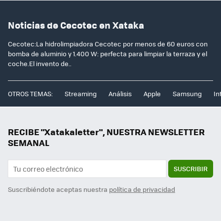
Noticias de Cecotec en Xataka
Cecotec:La hidrolimpiadora Cecotec por menos de 60 euros con
bomba de aluminio y 1.400 W: perfecta para limpiar la terraza y el
coche.El invento de..
OTROS TEMAS:
Streaming
Análisis
Apple
Samsung
In
RECIBE "Xatakaletter", NUESTRA NEWSLETTER
SEMANAL
SUSCRIBIR
Suscribiéndote aceptas nuestra
política de privacidad